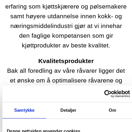
erfaring som kjøttskjærere og pølsemakere
samt høyere utdannelse innen kokk- og
næringsmiddelindustri gjør at vi innehar
den faglige kompetansen som gir
kjøttprodukter av beste kvalitet.
Kvalitetsprodukter
Bak all foredling av våre råvarer ligger det
et ønske om å optimalisere råvarene og
produsere velsmakende produkter. Vi kan
tilby et bredt utvalg av kvalitetsprodukter,
bl.a pølser, karbonader, pålegg, spekemat
Samtykke
Detaljer
Om
og stykningsdeler av storfe-, svin- og
lammekjøtt.
Denne nettsiden anvender cookies