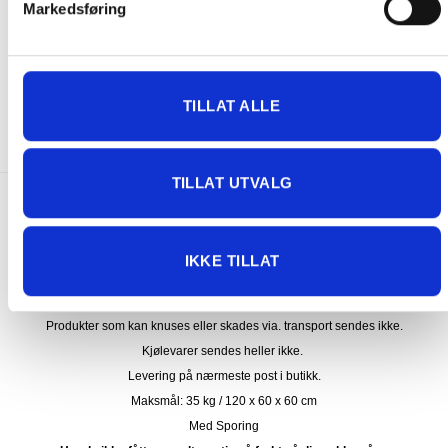
Markedsføring
KJØTT
KJØTT
Storfe short ribs angus fra
Storfe Short Ribs
Irland
365.00
kr
210.00
kr
TILLAT ALLE
KJØP
IKKE PÅ LAGER
TILLAT UTVALG
FRAKT PÅ ORDRE 0-1499 kroner:
Pakke til hentested. Velg enten Postnord eller Bring i
IKKE TILLAT
handlekurven/checkout. Prisen avhenger av vekt eller volumvekt
på pakken.
Produkter som kan knuses eller skades via. transport sendes ikke.
Kjølevarer sendes heller ikke.
Levering på nærmeste post i butikk.
Maksmål: 35 kg / 120 x 60 x 60 cm
Med Sporing