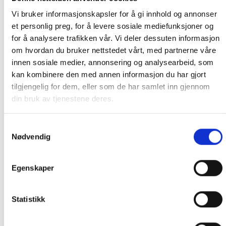
Vi bruker informasjonskapsler for å gi innhold og annonser
Mattradisjoner
et personlig preg, for å levere sosiale mediefunksjoner og
Ønsker du å holde gamle mattradisjoner i
for å analysere trafikken vår. Vi deler dessuten informasjon
om hvordan du bruker nettstedet vårt, med partnerne våre
hevd ved å lage tradisjonelle matretter så
innen sosiale medier, annonsering og analysearbeid, som
har vi råvarene du trenger.
kan kombinere den med annen informasjon du har gjort
tilgjengelig for dem, eller som de har samlet inn gjennom
din bruk av tjenestene deres.
RELATERTE PRODUKTER
Samtykkevalg
Nødvendig
Egenskaper
Statistikk