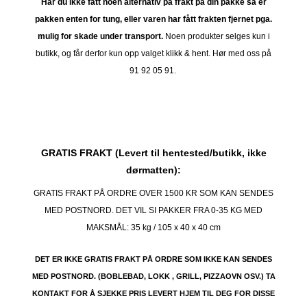
Har du ikke fått noen alternativ på frakt på din pakke så er
pakken enten for tung, eller varen har fått frakten fjernet pga.
mulig for skade under transport.
Noen produkter selges kun i
butikk, og får derfor kun opp valget klikk & hent. Hør med oss på
91 92 05 91.
GRATIS FRAKT (Levert til hentested/butikk, ikke
dørmatten):
GRATIS FRAKT PÅ ORDRE OVER 1500 KR SOM KAN SENDES
MED POSTNORD. DET VIL SI PAKKER FRA 0-35 KG MED
MAKSMÅL:
35 kg / 105 x 40 x 40 cm
DET ER IKKE GRATIS FRAKT PÅ ORDRE SOM IKKE KAN SENDES
MED POSTNORD. (BOBLEBAD, LOKK , GRILL, PIZZAOVN OSV.) TA
KONTAKT FOR Å SJEKKE PRIS LEVERT HJEM TIL DEG FOR DISSE