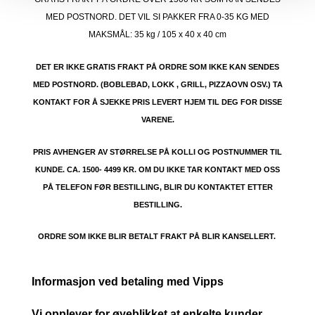
MED POSTNORD. DET VIL SI PAKKER FRA 0-35 KG MED
MAKSMÅL:
35 kg / 105 x 40 x 40 cm
DET ER IKKE GRATIS FRAKT PÅ ORDRE SOM IKKE KAN SENDES
MED POSTNORD. (BOBLEBAD, LOKK , GRILL, PIZZAOVN OSV.) TA
KONTAKT FOR Å SJEKKE PRIS LEVERT HJEM TIL DEG FOR DISSE
VARENE.
PRIS AVHENGER AV STØRRELSE PÅ KOLLI OG POSTNUMMER TIL
KUNDE. CA. 1500- 4499 KR. OM DU IKKE TAR KONTAKT MED OSS
PÅ TELEFON FØR BESTILLING, BLIR DU KONTAKTET ETTER
BESTILLING.
ORDRE SOM IKKE BLIR BETALT FRAKT PÅ BLIR KANSELLERT.
Informasjon ved betaling med Vipps
Vi opplever for øyeblikket at enkelte kunder