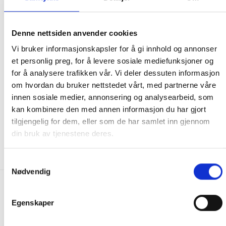
Denne nettsiden anvender cookies
Vi bruker informasjonskapsler for å gi innhold og annonser
et personlig preg, for å levere sosiale mediefunksjoner og
for å analysere trafikken vår. Vi deler dessuten informasjon
om hvordan du bruker nettstedet vårt, med partnerne våre
innen sosiale medier, annonsering og analysearbeid, som
KJØTT
KJØTT
kan kombinere den med annen informasjon du har gjort
Storfe T-bone 500g Greater
Ibérico Costilla spareribs
Omaha
tilgjengelig for dem, eller som de har samlet inn gjennom
399.00
kr
405.00
kr
din bruk av tjenestene deres.
KJØP
IKKE PÅ LAGER
Samtykkevalg
Nødvendig
FRAKT PÅ ORDRE 0-1499 kroner:
Egenskaper
Pakke til hentested. Velg enten Postnord eller Bring i
handlekurven/checkout. Prisen avhenger av vekt eller volumvekt