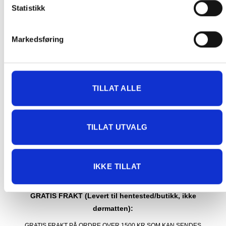
Statistikk
på pakken.
Produkter som kan knuses eller skades via. transport sendes ikke.
Kjølevarer sendes heller ikke.
Markedsføring
Levering på nærmeste post i butikk.
Maksmål: 35 kg / 120 x 60 x 60 cm
Med Sporing
Har du ikke fått noen alternativ på frakt på din pakke så er
TILLAT ALLE
pakken enten for tung, eller varen har fått frakten fjernet pga.
mulig for skade under transport.
Noen produkter selges kun i
butikk, og får derfor kun opp valget klikk & hent. Hør med oss på
TILLAT UTVALG
91 92 05 91.
IKKE TILLAT
GRATIS FRAKT (Levert til hentested/butikk, ikke
dørmatten):
GRATIS FRAKT PÅ ORDRE OVER 1500 KR SOM KAN SENDES