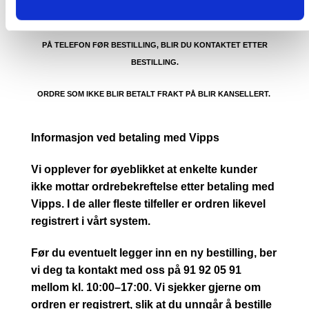
PRIS AVHENGER AV STØRRELSE PÅ KOLLI OG POSTNUMMER TIL
KUNDE. CA. 1500- 4499 KR. OM DU IKKE TAR KONTAKT MED OSS
PÅ TELEFON FØR BESTILLING, BLIR DU KONTAKTET ETTER
BESTILLING.
ORDRE SOM IKKE BLIR BETALT FRAKT PÅ BLIR KANSELLERT.
Informasjon ved betaling med Vipps
Vi opplever for øyeblikket at enkelte kunder
ikke mottar ordrebekreftelse etter betaling med
Vipps. I de aller fleste tilfeller er ordren likevel
registrert i vårt system.
Før du eventuelt legger inn en ny bestilling, ber
vi deg ta kontakt med oss på 91 92 05 91
mellom kl. 10:00–17:00. Vi sjekker gjerne om
ordren er registrert, slik at du unngår å bestille