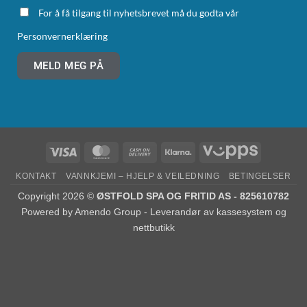
For å få tilgang til nyhetsbrevet må du godta vår
Personvernerklæring
MELD MEG PÅ
KONTAKT
VANNKJEMI – HJELP & VEILEDNING
BETINGELSER
Copyright 2026 ©
ØSTFOLD SPA OG FRITID AS - 825610782
Powered by
Amendo Group - Leverandør av kassesystem og
nettbutikk