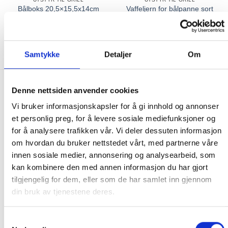
Bålboks 20,5×15,5x14cm
Vaffeljern for bålpanne sort
stål
82×17,2×5,3cm
399.00
kr
359.00
kr
449.00
kr
299.00
kr
KJØP
KJØP
Samtykke
Detaljer
Om
Denne nettsiden anvender cookies
FRAKT PÅ ORDRE 0-1499 kroner:
Vi bruker informasjonskapsler for å gi innhold og annonser
Pakke til hentested. Velg enten Postnord eller Bring i
et personlig preg, for å levere sosiale mediefunksjoner og
handlekurven/checkout. Prisen avhenger av vekt eller volumvekt
for å analysere trafikken vår. Vi deler dessuten informasjon
på pakken.
om hvordan du bruker nettstedet vårt, med partnerne våre
Produkter som kan knuses eller skades via. transport sendes ikke.
innen sosiale medier, annonsering og analysearbeid, som
Kjølevarer sendes heller ikke.
kan kombinere den med annen informasjon du har gjort
Levering på nærmeste post i butikk.
tilgjengelig for dem, eller som de har samlet inn gjennom
Maksmål: 35 kg / 120 x 60 x 60 cm
din bruk av tjenestene deres.
Med Sporing
Har du ikke fått noen alternativ på frakt på din pakke så er
Samtykkevalg
pakken enten for tung, eller varen har fått frakten fjernet pga.