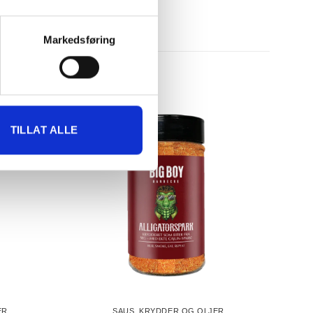
Markedsføring
-30%
TILLAT ALLE
ER
SAUS, KRYDDER OG OLJER