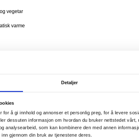
 og vegetar
atisk varme
n av Hellas i en boks
. Perfekt til alt fra enkle hverdagsmidda
Detaljer
ookies
 for å gi innhold og annonser et personlig preg, for å levere sos
deler dessuten informasjon om hvordan du bruker nettstedet vårt,
og analysearbeid, som kan kombinere den med annen informasjon d
 inn gjennom din bruk av tjenestene deres.