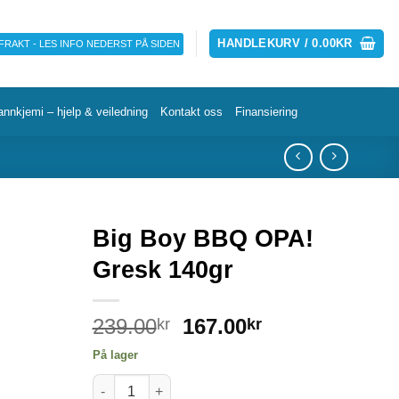
HANDLEKURV /
0.00
KR
 FRAKT - LES INFO NEDERST PÅ SIDEN
annkjemi – hjelp & veiledning
Kontakt oss
Finansiering
Big Boy BBQ OPA!
Gresk 140gr
239.00
167.00
kr
kr
På lager