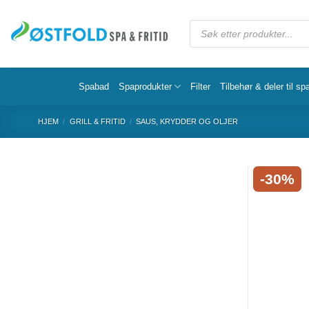
Spabad
Spaprodukter
Filter
Tilbehør & deler til sp
HJEM
/
GRILL & FRITID
/
SAUS, KRYDDER OG OLJER
-30%