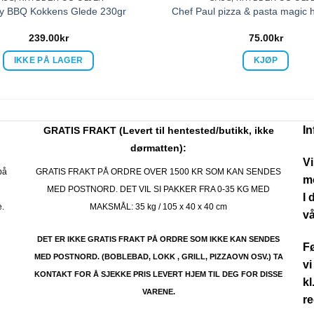
oy BBQ Kokkens Glede 230gr
Chef Paul pizza & pasta magic h
239.00
kr
75.00
kr
IKKE PÅ LAGER
KJØP
I
GRATIS FRAKT (Levert til hentested/butikk, ikke
dørmatten):
Vi
på
GRATIS FRAKT PÅ ORDRE OVER 1500 KR SOM KAN SENDES
mo
MED POSTNORD. DET VIL SI PAKKER FRA 0-35 KG MED
I 
e.
MAKSMÅL:
35 kg / 105 x 40 x 40 cm
vå
DET ER IKKE GRATIS FRAKT PÅ ORDRE SOM IKKE KAN SENDES
Fø
MED POSTNORD. (BOBLEBAD, LOKK , GRILL, PIZZAOVN OSV.) TA
vi
KONTAKT FOR Å SJEKKE PRIS LEVERT HJEM TIL DEG FOR DISSE
kl
VARENE.
re
.