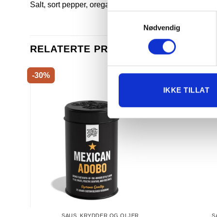
Salt, sort pepper, oregano, timian, hvitløk,
sellerisalt,
k
Samtykkevalg
Nødvendig
RELATERTE PRODUKTER
-30%
IKKE TILLAT
SAUS, KRYDDER OG OLJER
S