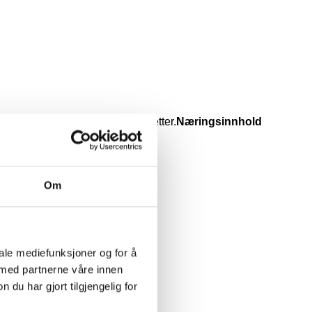
ger til mer tidkrevende middagsretter.
Næringsinnhold
Om
iale mediefunksjoner og for å
 med partnerne våre innen
u har gjort tilgjengelig for