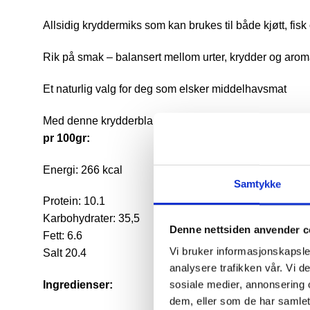
Allsidig kryddermiks som kan brukes til både kjøtt, fisk
Rik på smak – balansert mellom urter, krydder og arom
Et naturlig valg for deg som elsker middelhavsmat
Med denne krydderblandingen får du rett og slett
smake
pr 100gr:
Energi: 266 kcal
Samtykke
Protein: 10.1
Karbohydrater: 35,5
Denne nettsiden anvender c
Fett: 6.6
Vi bruker informasjonskapsler
Salt 20.4
analysere trafikken vår. Vi 
sosiale medier, annonsering 
Ingredienser:
dem, eller som de har samlet