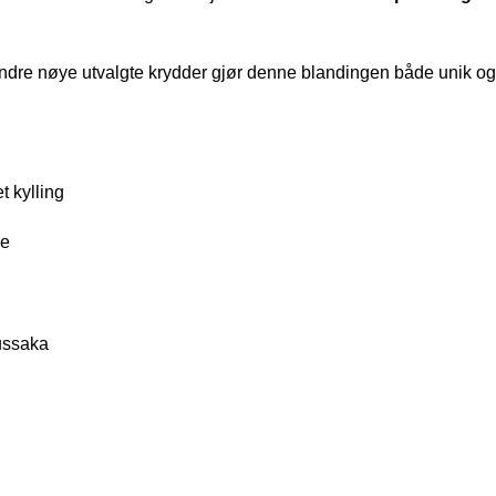
dre nøye utvalgte krydder gjør denne blandingen både unik og all
et kylling
de
oussaka