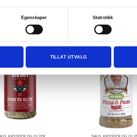
anel, krydderier.
Egenskaper
Statistikk
TILLAT UTVALG
AUS, KRYDDER OG OLJER
SAUS, KRYDDER OG OLJ