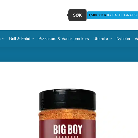
SØK
1,500.00
KR
IGJEN TIL GRATIS
a
Grill & Fritid
Pizzakurs & Vannkjemi kurs
Utemiljø
Nyheter
V