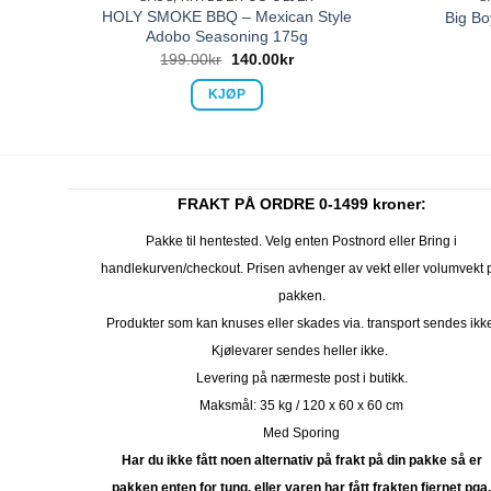
HOLY SMOKE BBQ – Mexican Style
Big B
Adobo Seasoning 175g
199.00
kr
140.00
kr
KJØP
FRAKT PÅ ORDRE 0-1499 kroner:
Pakke til hentested. Velg enten Postnord eller Bring i
handlekurven/checkout. Prisen avhenger av vekt eller volumvekt 
pakken.
Produkter som kan knuses eller skades via. transport sendes ikk
Kjølevarer sendes heller ikke.
Levering på nærmeste post i butikk.
Maksmål: 35 kg / 120 x 60 x 60 cm
Med Sporing
Har du ikke fått noen alternativ på frakt på din pakke så er
pakken enten for tung, eller varen har fått frakten fjernet pga