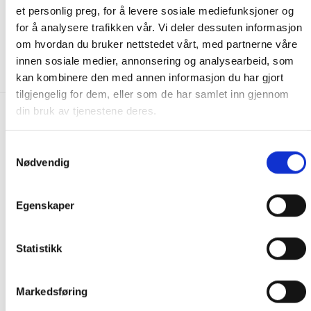
Filter (2pk)
(L 21cm x Dia 15cm)
et personlig preg, for å levere sosiale mediefunksjoner og
for å analysere trafikken vår. Vi deler dessuten informasjon
150.00
kr
695.00
kr
om hvordan du bruker nettstedet vårt, med partnerne våre
KJØP
KJØP
innen sosiale medier, annonsering og analysearbeid, som
kan kombinere den med annen informasjon du har gjort
tilgjengelig for dem, eller som de har samlet inn gjennom
din bruk av tjenestene deres.
FRAKT PÅ ORDRE 0-1499 kroner:
Pakke til hentested. Velg enten Postnord eller Bring i
Samtykkevalg
Nødvendig
handlekurven/checkout. Prisen avhenger av vekt eller volumvekt
på pakken.
Produkter som kan knuses eller skades via. transport sendes ikke.
Egenskaper
Kjølevarer sendes heller ikke.
Levering på nærmeste post i butikk.
Statistikk
Maksmål: 35 kg / 120 x 60 x 60 cm
Med Sporing
Har du ikke fått noen alternativ på frakt på din pakke så er
Markedsføring
pakken enten for tung, eller varen har fått frakten fjernet pga.