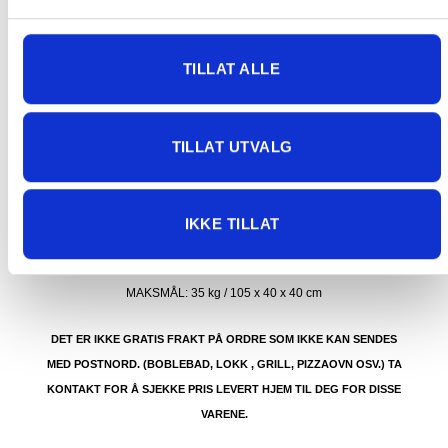
mulig for skade under transport.
Noen produkter selges kun i
butikk, og får derfor kun opp valget klikk & hent. Hør med oss på
91 92 05 91.
TILLAT ALLE
TILLAT UTVALG
GRATIS FRAKT (Levert til hentested/butikk, ikke
dørmatten):
IKKE TILLAT
GRATIS FRAKT PÅ ORDRE OVER 1500 KR SOM KAN SENDES
MED POSTNORD. DET VIL SI PAKKER FRA 0-35 KG MED
MAKSMÅL:
35 kg / 105 x 40 x 40 cm
DET ER IKKE GRATIS FRAKT PÅ ORDRE SOM IKKE KAN SENDES
MED POSTNORD. (BOBLEBAD, LOKK , GRILL, PIZZAOVN OSV.) TA
KONTAKT FOR Å SJEKKE PRIS LEVERT HJEM TIL DEG FOR DISSE
VARENE.