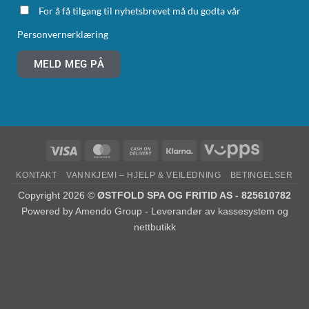
For å få tilgang til nyhetsbrevet må du godta vår
Personvernerklæring
MELD MEG PÅ
KONTAKT
VANNKJEMI – HJELP & VEILEDNING
BETINGELSER
Copyright 2026 ©
ØSTFOLD SPA OG FRITID AS - 825610782
Powered by
Amendo Group - Leverandør av kassesystem og
nettbutikk