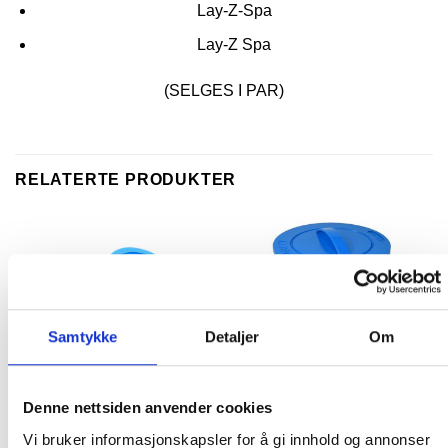
Lay-Z-Spa
Lay-Z Spa
(SELGES I PAR)
RELATERTE PRODUKTER
Samtykke
Detaljer
Om
Denne nettsiden anvender cookies
FILTER
FILTER
Vi bruker informasjonskapsler for å gi innhold og annonser
Darlly SC806 – Lay-Z-Spa
Darlly SC714 – PWW50P3