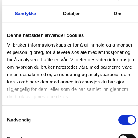
RELATERTE PRODUKTER
Samtykke
Detaljer
Om
Denne nettsiden anvender cookies
Vi bruker informasjonskapsler for å gi innhold og annonser
et personlig preg, for å levere sosiale mediefunksjoner og
for å analysere trafikken vår. Vi deler dessuten informasjon
om hvordan du bruker nettstedet vårt, med partnerne våre
innen sosiale medier, annonsering og analysearbeid, som
kan kombinere den med annen informasjon du har gjort
FILTER
FILTER
tilgjengelig for dem, eller som de har samlet inn gjennom
Darlly SC831 – PCAL60-
Darlly SC718 – PMAX50P4
F2M (L 41×13 cm dia)
(L 20×15 cm dia)
din bruk av tjenestene deres.
790.00
kr
699.00
kr
Samtykkevalg
KJØP
KJØP
Nødvendig