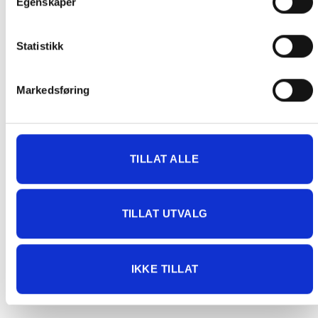
Egenskaper
FRAKT PÅ ORDRE 0-1499 kroner:
Pakke til hentested. Velg enten Postnord eller Bring i
Statistikk
handlekurven/checkout. Prisen avhenger av vekt eller volumvekt
på pakken.
Markedsføring
Produkter som kan knuses eller skades via. transport sendes ikke.
Kjølevarer sendes heller ikke.
Levering på nærmeste post i butikk.
Maksmål: 35 kg / 120 x 60 x 60 cm
TILLAT ALLE
Med Sporing
Har du ikke fått noen alternativ på frakt på din pakke så er
pakken enten for tung, eller varen har fått frakten fjernet pga.
TILLAT UTVALG
mulig for skade under transport.
Noen produkter selges kun i
butikk, og får derfor kun opp valget klikk & hent. Hør med oss på
91 92 05 91.
IKKE TILLAT