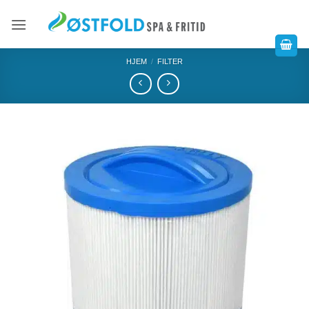
HJEM
/
FILTER