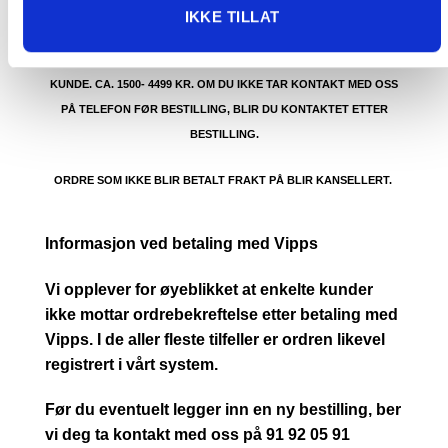
VARENE.
IKKE TILLAT
PRIS AVHENGER AV STØRRELSE PÅ KOLLI OG POSTNUMMER TIL
KUNDE. CA. 1500- 4499 KR. OM DU IKKE TAR KONTAKT MED OSS
PÅ TELEFON FØR BESTILLING, BLIR DU KONTAKTET ETTER
BESTILLING.
ORDRE SOM IKKE BLIR BETALT FRAKT PÅ BLIR KANSELLERT.
Informasjon ved betaling med Vipps
Vi opplever for øyeblikket at enkelte kunder
ikke mottar ordrebekreftelse etter betaling med
Vipps. I de aller fleste tilfeller er ordren likevel
registrert i vårt system.
Før du eventuelt legger inn en ny bestilling, ber
vi deg ta kontakt med oss på 91 92 05 91