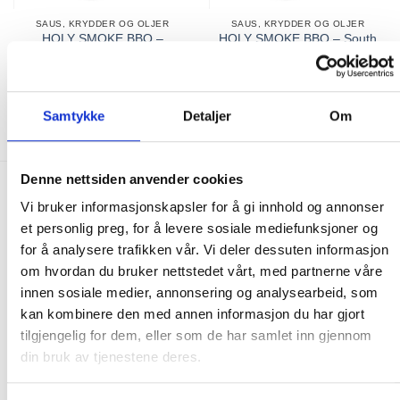
SAUS, KRYDDER OG OLJER
SAUS, KRYDDER OG OLJER
HOLY SMOKE BBQ –
HOLY SMOKE BBQ – South
Sriracha Hot Chili
America Chimichurri Rub
Seasoning 175g
100g
199.00
kr
140.00
kr
199.00
kr
140.00
kr
KJØP
KJØP
Samtykke
Detaljer
Om
Denne nettsiden anvender cookies
FRAKT PÅ ORDRE 0-1499 kroner:
Vi bruker informasjonskapsler for å gi innhold og annonser
et personlig preg, for å levere sosiale mediefunksjoner og
Pakke til hentested. Velg enten Postnord eller Bring i
for å analysere trafikken vår. Vi deler dessuten informasjon
handlekurven/checkout. Prisen avhenger av vekt eller volumvekt
om hvordan du bruker nettstedet vårt, med partnerne våre
på pakken.
innen sosiale medier, annonsering og analysearbeid, som
Produkter som kan knuses eller skades via. transport sendes ikke.
kan kombinere den med annen informasjon du har gjort
Kjølevarer sendes heller ikke.
tilgjengelig for dem, eller som de har samlet inn gjennom
Levering på nærmeste post i butikk.
din bruk av tjenestene deres.
Maksmål: 35 kg / 120 x 60 x 60 cm
Med Sporing