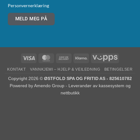
Personvernerklæring
MELD MEG PÅ
KONTAKT
VANNKJEMI – HJELP & VEILEDNING
BETINGELSER
Copyright 2026 ©
ØSTFOLD SPA OG FRITID AS - 825610782
Powered by
Amendo Group - Leverandør av kassesystem og
nettbutikk