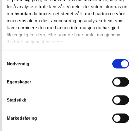
50.00
kr
299.00
kr
for å analysere trafikken vår. Vi deler dessuten informasjon
om hvordan du bruker nettstedet vårt, med partnerne våre
KJØP
KJØP
innen sosiale medier, annonsering og analysearbeid, som
kan kombinere den med annen informasjon du har gjort
tilgjengelig for dem, eller som de har samlet inn gjennom
din bruk av tjenestene deres.
FRAKT PÅ ORDRE 0-1499 kroner:
Pakke til hentested. Velg enten Postnord eller Bring i
Samtykkevalg
handlekurven/checkout. Prisen avhenger av vekt eller volumvekt
Nødvendig
på pakken.
Produkter som kan knuses eller skades via. transport sendes ikke.
Egenskaper
Kjølevarer sendes heller ikke.
Levering på nærmeste post i butikk.
Maksmål: 35 kg / 120 x 60 x 60 cm
Statistikk
Med Sporing
Har du ikke fått noen alternativ på frakt på din pakke så er
Markedsføring
pakken enten for tung, eller varen har fått frakten fjernet pga.
mulig for skade under transport.
Noen produkter selges kun i