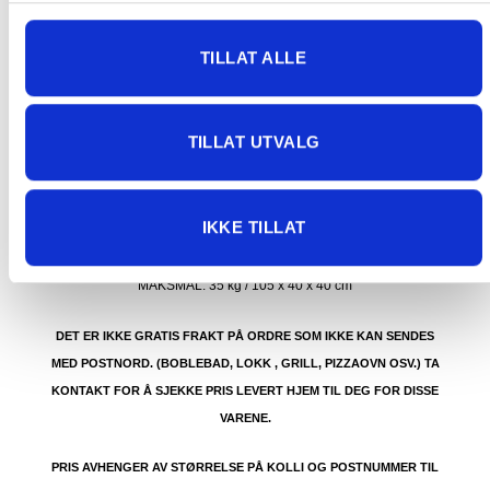
butikk, og får derfor kun opp valget klikk & hent. Hør med oss på
91 92 05 91.
TILLAT ALLE
TILLAT UTVALG
GRATIS FRAKT (Levert til hentested/butikk, ikke
dørmatten):
IKKE TILLAT
GRATIS FRAKT PÅ ORDRE OVER 1500 KR SOM KAN SENDES
MED POSTNORD. DET VIL SI PAKKER FRA 0-35 KG MED
MAKSMÅL:
35 kg / 105 x 40 x 40 cm
DET ER IKKE GRATIS FRAKT PÅ ORDRE SOM IKKE KAN SENDES
MED POSTNORD. (BOBLEBAD, LOKK , GRILL, PIZZAOVN OSV.) TA
KONTAKT FOR Å SJEKKE PRIS LEVERT HJEM TIL DEG FOR DISSE
VARENE.
PRIS AVHENGER AV STØRRELSE PÅ KOLLI OG POSTNUMMER TIL