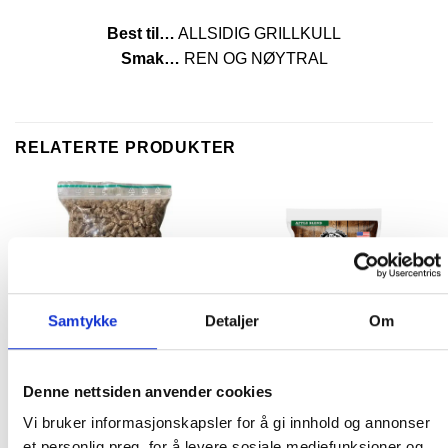
Best til…
ALLSIDIG GRILLKULL
Smak…
REN OG NØYTRAL
RELATERTE PRODUKTER
Samtykke
Detaljer
Om
Denne nettsiden anvender cookies
KULL, PELLETS & CHUNKS
KULL, PELLETS & CHUNKS
Pit Boss Hickory pellets –
Pit Boss Apple Blend Wood
Vi bruker informasjonskapsler for å gi innhold og annonser
Ziplock minibag 700g
Pellets 9KG
et personlig preg, for å levere sosiale mediefunksjoner og