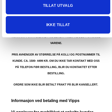
GRATIS FRAKT PÅ ORDRE OVER 1500 KR SOM KAN SENDES
TILLAT UTVALG
MED POSTNORD. DET VIL SI PAKKER FRA 0-35 KG MED
MAKSMÅL:
35 kg / 105 x 40 x 40 cm
IKKE TILLAT
DET ER IKKE GRATIS FRAKT PÅ ORDRE SOM IKKE KAN SENDES
MED POSTNORD. (BOBLEBAD, LOKK , GRILL, PIZZAOVN OSV.) TA
KONTAKT FOR Å SJEKKE PRIS LEVERT HJEM TIL DEG FOR DISSE
VARENE.
PRIS AVHENGER AV STØRRELSE PÅ KOLLI OG POSTNUMMER TIL
KUNDE. CA. 1500- 4499 KR. OM DU IKKE TAR KONTAKT MED OSS
PÅ TELEFON FØR BESTILLING, BLIR DU KONTAKTET ETTER
BESTILLING.
ORDRE SOM IKKE BLIR BETALT FRAKT PÅ BLIR KANSELLERT.
Informasjon ved betaling med Vipps