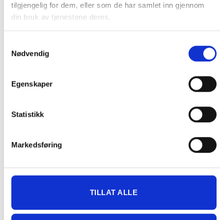
tilgjengelig for dem, eller som de har samlet inn gjennom
på pakken.
din bruk av tjenestene deres.
Produkter som kan knuses eller skades via. transport sendes ikke.
Kjølevarer sendes heller ikke.
Samtykkevalg
Levering på nærmeste post i butikk.
Nødvendig
Maksmål: 35 kg / 120 x 60 x 60 cm
Med Sporing
Egenskaper
Har du ikke fått noen alternativ på frakt på din pakke så er
pakken enten for tung, eller varen har fått frakten fjernet pga.
mulig for skade under transport.
Noen produkter selges kun i
Statistikk
butikk, og får derfor kun opp valget klikk & hent. Hør med oss på
91 92 05 91.
Markedsføring
GRATIS FRAKT (Levert til hentested/butikk, ikke
TILLAT ALLE
dørmatten):