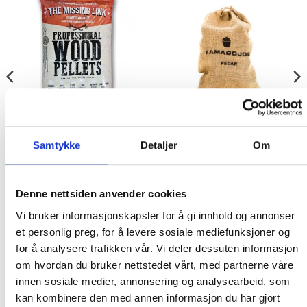
KULL, PELLETS & CHUNKS
KULL, PELLETS & CHUNKS
The Missing Link Mesquite
Kamado Joe Pecan Chunks
Samtykke
Detaljer
Om
Pellets 9 kg
299.00
kr
299.00
kr
Denne nettsiden anvender cookies
IKKE PÅ LAGER
IKKE PÅ LAGER
Vi bruker informasjonskapsler for å gi innhold og annonser
et personlig preg, for å levere sosiale mediefunksjoner og
for å analysere trafikken vår. Vi deler dessuten informasjon
FRAKT PÅ ORDRE 0-1499 kroner:
om hvordan du bruker nettstedet vårt, med partnerne våre
innen sosiale medier, annonsering og analysearbeid, som
Pakke til hentested. Velg enten Postnord eller Bring i
kan kombinere den med annen informasjon du har gjort
handlekurven/checkout. Prisen avhenger av vekt eller volumvekt