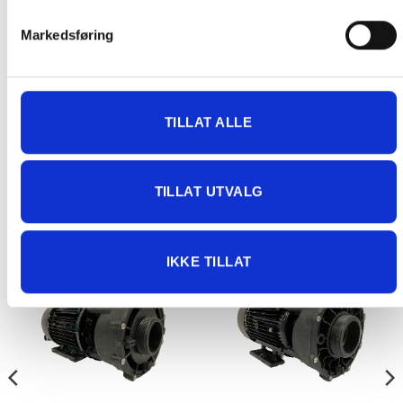
Markedsføring
Kjøligere drift
TILLAT ALLE
cULus eller cURus sertifisert
TILLAT UTVALG
RELATERTE PRODUKTER
IKKE TILLAT