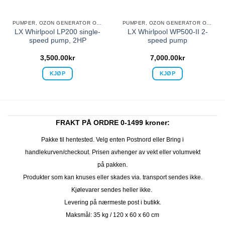
PUMPER, OZON GENERATOR OG VARMEELEMENT
PUMPER, OZON GENERATOR OG VARMEELEMENT
LX Whirlpool LP200 single-
LX Whirlpool WP500-II 2-
speed pump, 2HP
speed pump
3,500.00
kr
7,000.00
kr
KJØP
KJØP
FRAKT PÅ ORDRE 0-1499 kroner:
Pakke til hentested. Velg enten Postnord eller Bring i
handlekurven/checkout. Prisen avhenger av vekt eller volumvekt
på pakken.
Produkter som kan knuses eller skades via. transport sendes ikke.
Kjølevarer sendes heller ikke.
Levering på nærmeste post i butikk.
Maksmål: 35 kg / 120 x 60 x 60 cm