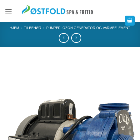
HJEM
/
TILBEHØR
/
PUMPER, OZON GENERATOR OG VARMEELEMENT