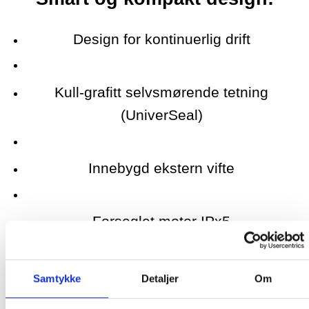
Design for kontinuerlig drift
Kull-grafitt selvsmørende tetning
(UniverSeal)
Innebygd ekstern vifte
Forseglet motor IPx5
230 V, 60 Hz, 48 rammemotor
Samtykke
Detaljer
Om