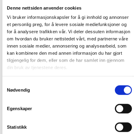
Rolig drift
Denne nettsiden anvender cookies
Vi bruker informasjonskapsler for å gi innhold og annonser
et personlig preg, for å levere sosiale mediefunksjoner og
Sideutslipp
for å analysere trafikken vår. Vi deler dessuten informasjon
om hvordan du bruker nettstedet vårt, med partnerne våre
innen sosiale medier, annonsering og analysearbeid, som
kan kombinere den med annen informasjon du har gjort
2 tommers innløp og utløp
tilgjengelig for dem, eller som de har samlet inn gjennom
din bruk av tjenestene deres.
Volum med høyt volum
Samtykkevalg
Nødvendig
Flere avløpssteder (valgfri
Egenskaper
piggmontering)
Statistikk
8 fot ledning med AMP-kontakt