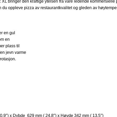
Arc XL bringer den kraftige ytelsen fra våre ledende kommersielle
n du oppleve pizza av restaurantkvalitet og gleden av høytemper
r en gul
som en
r plass til
ffen jevn varme
 rotasjon.
,9″) x Dybde 629 mm ( 24,8″) x Høyde 342 mm ( 13,5″)