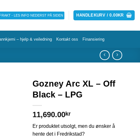
HANDLEKURV /
0.00
KR
 FRAKT - LES INFO NEDERST PÅ SIDEN
annkjemi – hjelp & veiledning
Kontakt oss
Finansiering
Gozney Arc XL – Off
Black – LPG
11,690.00
kr
Er produktet utsolgt, men du ønsker å
hente det i Fredrikstad?