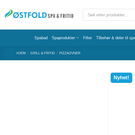
Spabad
Spaprodukter
Filter
Tilbehør & deler til sp
HJEM
/
GRILL & FRITID
/
PIZZAOVNER
Nyhet!