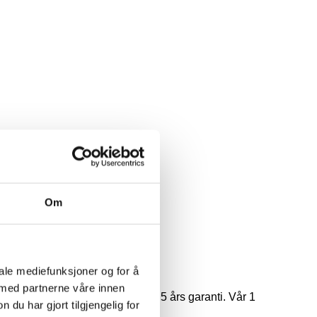
Om
iale mediefunksjoner og for å
 med partnerne våre innen
kjøpet og dra nytte av en utvidet 5 års garanti. Vår 1
u har gjort tilgjengelig for