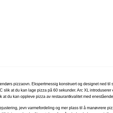
ørs pizzaovn. Ekspertmessig konstruert og designet ned til siste
C slik at du kan lage pizza på 60 sekunder. Arc XL introdusere
k at du kan oppleve pizza av restaurantkvalitet med enestående
ustering, jevn varmefordeling og mer plass til å manøvrere pizzae