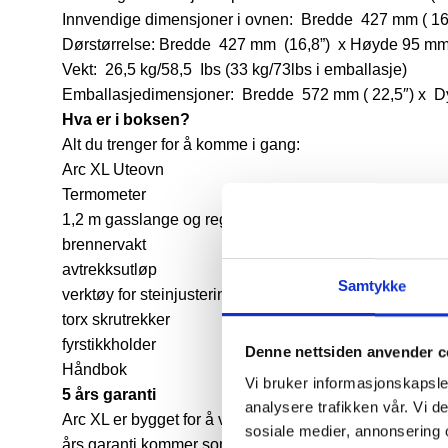
Innvendige dimensjoner i ovnen: Bredde 427 mm ( 16
Dørstørrelse: Bredde 427 mm (16,8”) x Høyde 95 mm
Vekt: 26,5 kg/58,5 Ibs (33 kg/73lbs i emballasje)
Emballasjedimensjoner: Bredde 572 mm ( 22,5″) x D
Hva er i boksen?
Alt du trenger for å komme i gang:
Arc XL Uteovn
Termometer
1,2 m gasslange og regulator
brennervakt
avtrekksutløp
Samtykke
verktøy for steinjustering
torx skrutrekker
fyrstikkholder
Denne nettsiden anvender c
Håndbok
Vi bruker informasjonskapsler
5 års garanti
analysere trafikken vår. Vi 
Arc XL er bygget for å vare ved hjelp av materialer av pr
sosiale medier, annonsering 
års garanti kommer som standard.