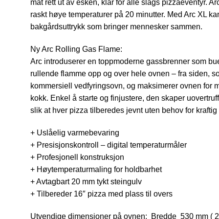
mat rett ut av esken, klar for alle slags pizzaeventyr. 
raskt høye temperaturer på 20 minutter. Med Arc XL ka
bakgårdsuttrykk som bringer mennesker sammen.
Ny Arc Rolling Gas Flame:
Arc introduserer en toppmoderne gassbrenner som bue
rullende flamme opp og over hele ovnen – fra siden, 
kommersiell vedfyringsovn, og maksimerer ovnen for me
kokk. Enkel å starte og finjustere, den skaper uovertru
slik at hver pizza tilberedes jevnt uten behov for kraftig
+ Uslåelig varmebevaring
+ Presisjonskontroll – digital temperaturmåler
+ Profesjonell konstruksjon
+ Høytemperaturmaling for holdbarhet
+ Avtagbart 20 mm tykt steingulv
+ Tilbereder 16″ pizza med plass til overs
Utvendige dimensjoner på ovnen: Bredde 530 mm ( 20