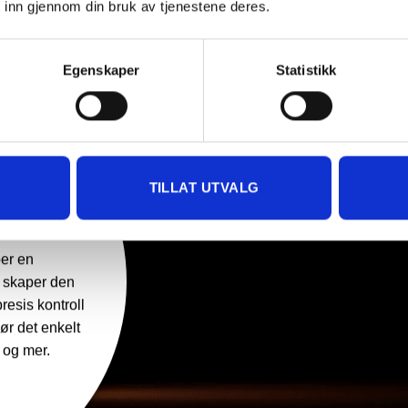
 inn gjennom din bruk av tjenestene deres.
Egenskaper
Statistikk
TILLAT UTVALG
maksimerer
eingulvet, noe
 med plass til
k eller