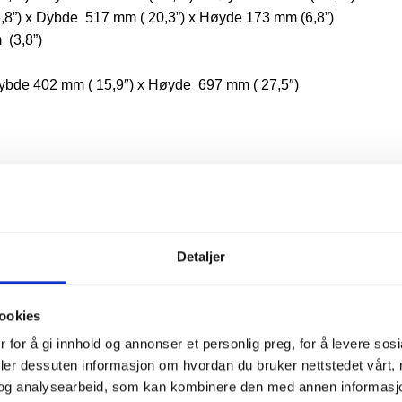
,8”) x Dybde 517 mm ( 20,3”) x Høyde 173 mm (6,8”)
 (3,8”)
ybde 402 mm ( 15,9″) x Høyde 697 mm ( 27,5″)
Detaljer
ookies
 for å gi innhold og annonser et personlig preg, for å levere sos
deler dessuten informasjon om hvordan du bruker nettstedet vårt,
ofesjonell kvalitet. Registrer produktet ditt innen 60 dager etter 
og analysearbeid, som kan kombinere den med annen informasjon d