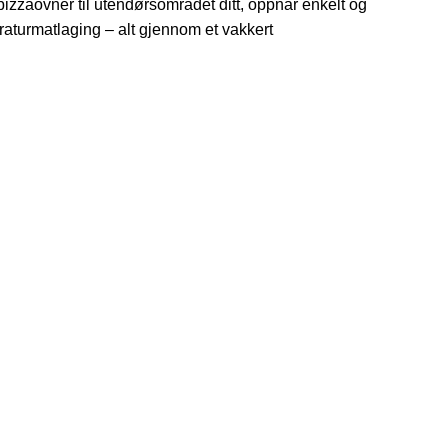
 pizzaovner til utendørsområdet ditt, oppnår enkelt og
aturmatlaging – alt gjennom et vakkert