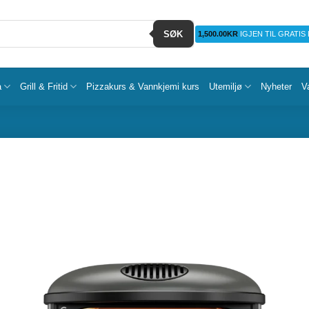
SØK
1,500.00
KR
IGJEN TIL GRATIS
a
Grill & Fritid
Pizzakurs & Vannkjemi kurs
Utemiljø
Nyheter
V