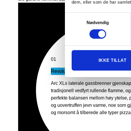
dem, eller som de har samlet
Samtykkevalg
Nødvendig
02
IKKE TILLAT
Elegant utside, stor kokeplass inne
Arc XLs design og brennerplassering 
matlagingsplassen på det avtakbare st
som gjør det enkelt å lage og snu pizza
overs – enten du er en profesjonell kok
nybegynner.