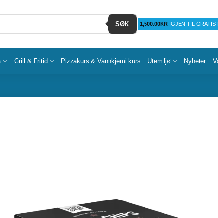
SØK
1,500.00
KR
IGJEN TIL GRATIS
a
Grill & Fritid
Pizzakurs & Vannkjemi kurs
Utemiljø
Nyheter
V