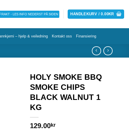
HANDLEKURV /
0.00
KR
 FRAKT - LES INFO NEDERST PÅ SIDEN
annkjemi – hjelp & veiledning
Kontakt oss
Finansiering
HOLY SMOKE BBQ
SMOKE CHIPS
BLACK WALNUT 1
KG
129.00
kr