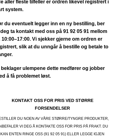
de aller fleste tilfeller er ordren likevel registrert i
rt system.
r du eventuelt legger inn en ny bestilling, ber
 deg ta kontakt med oss på 91 92 05 91 mellom
. 10:00–17:00. Vi sjekker gjerne om ordren er
gistrert, slik at du unngår å bestille og betale to
anger.
 beklager ulempene dette medfører og jobber
d å få problemet løst.
KONTAKT OSS FOR PRIS VED STØRRE
FORSENDELSER
ESTILLER DU NOEN AV VÅRE STØRRE/TYNGRE PRODUKTER,
NBEFALER VI DEG Å KONTAKTE OSS FOR PRIS PÅ FRAKT. DU
KAN ENTEN RINGE OSS (91 92 05 91) ELLER LEGGE IGJEN