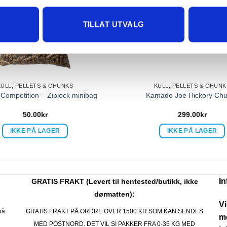
TILLAT UTVALG
KULL, PELLETS & CHUNKS
KULL, PELLETS & CHUNK
 Competition – Ziplock minibag
Kamado Joe Hickory Ch
50.00
kr
299.00
kr
IKKE PÅ LAGER
IKKE PÅ LAGER
I
GRATIS FRAKT (Levert til hentested/butikk, ikke
dørmatten):
Vi
på
GRATIS FRAKT PÅ ORDRE OVER 1500 KR SOM KAN SENDES
mo
MED POSTNORD. DET VIL SI PAKKER FRA 0-35 KG MED