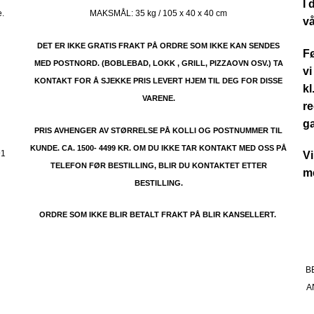
I 
e.
MAKSMÅL:
35 kg / 105 x 40 x 40 cm
vå
DET ER IKKE GRATIS FRAKT PÅ ORDRE SOM IKKE KAN SENDES
Fø
MED POSTNORD. (BOBLEBAD, LOKK , GRILL, PIZZAOVN OSV.) TA
vi
KONTAKT FOR Å SJEKKE PRIS LEVERT HJEM TIL DEG FOR DISSE
kl
VARENE.
re
.
g
PRIS AVHENGER AV STØRRELSE PÅ KOLLI OG POSTNUMMER TIL
KUNDE. CA. 1500- 4499 KR. OM DU IKKE TAR KONTAKT MED OSS PÅ
91
Vi
TELEFON FØR BESTILLING, BLIR DU KONTAKTET ETTER
me
BESTILLING.
ORDRE SOM IKKE BLIR BETALT FRAKT PÅ BLIR KANSELLERT.
B
A