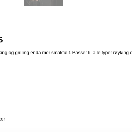
S
røyking og grilling enda mer smakfullt. Passer til alle typer røyking o
ker