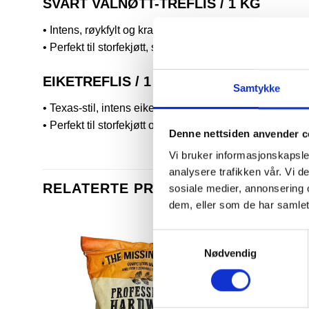
SVART VALNØTT-TREFLIS / 1 KG
• Intens, røykfylt og kraftig svart valnøttsmak
• Perfekt til storfekjøtt, svinekjøtt og kylling
EIKETREFLIS / 1 KG
Samtykke
• Texas-stil, intens eikesmak
• Perfekt til storfekjøtt og svinekjøtt
Denne nettsiden anvender c
Vi bruker informasjonskapsler
analysere trafikken vår. Vi 
RELATERTE PRODUKTER
sosiale medier, annonsering 
dem, eller som de har samlet
Samtykkevalg
Nødvendig