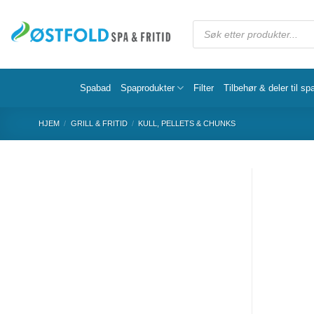
Spabad
Spaprodukter
Filter
Tilbehør & deler til sp
HJEM
/
GRILL & FRITID
/
KULL, PELLETS & CHUNKS