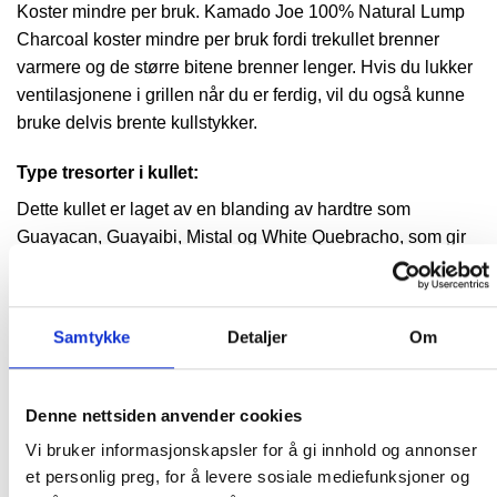
Koster mindre per bruk. Kamado Joe 100% Natural Lump
Charcoal koster mindre per bruk fordi trekullet brenner
varmere og de større bitene brenner lenger. Hvis du lukker
ventilasjonene i grillen når du er ferdig, vil du også kunne
bruke delvis brente kullstykker.
Type tresorter i kullet:
Dette kullet er laget av en blanding av hardtre som
Guayacan, Guayaibi, Mistal og White Quebracho, som gir
en optimal grilling- og BBQ-opplevelse.
9 kg 100 prosent naturlig klumpkull
Samtykke
Detaljer
Om
Kan brenne opptil 18 timer
Gjenbrukbar opptil tre ganger
Denne nettsiden anvender cookies
Laget av en blanding av løvtre – Guayacan, Guayaibi,
Vi bruker informasjonskapsler for å gi innhold og annonser
Mistal og White Quebracho
et personlig preg, for å levere sosiale mediefunksjoner og