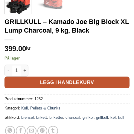
GRILLKULL – Kamado Joe Big Block XL
Lump Charcoal, 9 kg, Black
399.00
kr
På lager
LEGG I HANDLEKURV
Produktnummer:
1262
Kategori:
Kull, Pellets & Chunks
Stikkord:
brensel
,
brikett
,
briketter
,
charcoal
,
grillkol
,
grillkull
,
køl
,
kull