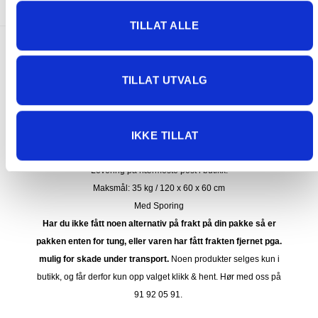
TILLAT ALLE
FRAKT PÅ ORDRE 0-1499 kroner:
TILLAT UTVALG
Pakke til hentested. Velg enten Postnord eller Bring i
handlekurven/checkout. Prisen avhenger av vekt eller volumvekt
på pakken.
IKKE TILLAT
Produkter som kan knuses eller skades via. transport sendes ikke.
Kjølevarer sendes heller ikke.
Levering på nærmeste post i butikk.
Maksmål: 35 kg / 120 x 60 x 60 cm
Med Sporing
Har du ikke fått noen alternativ på frakt på din pakke så er
pakken enten for tung, eller varen har fått frakten fjernet pga.
mulig for skade under transport.
Noen produkter selges kun i
butikk, og får derfor kun opp valget klikk & hent. Hør med oss på
91 92 05 91.