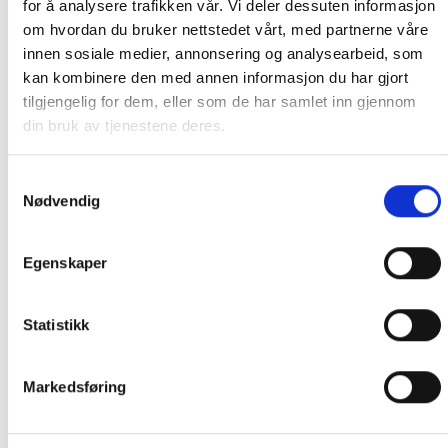
for å analysere trafikken vår. Vi deler dessuten informasjon
På lager i Fredrikstad om du ønsker å hente i vår butikk.
om hvordan du bruker nettstedet vårt, med partnerne våre
innen sosiale medier, annonsering og analysearbeid, som
kan kombinere den med annen informasjon du har gjort
RELATERTE PRODUKTER
tilgjengelig for dem, eller som de har samlet inn gjennom
din bruk av tjenestene deres.
Samtykkevalg
Nødvendig
Egenskaper
Statistikk
KULL, PELLETS & CHUNKS
KULL, PELLETS & CHUNKS
Pit Boss Whiskey – Ziplock
Kamado Joe Hickory
minibag
Chunks
Markedsføring
50.00
kr
299.00
kr
IKKE PÅ LAGER
IKKE PÅ LAGER