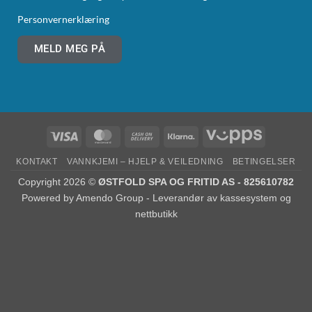
Personvernerklæring
MELD MEG PÅ
KONTAKT
VANNKJEMI – HJELP & VEILEDNING
BETINGELSER
Copyright 2026 ©
ØSTFOLD SPA OG FRITID AS - 825610782
Powered by
Amendo Group - Leverandør av kassesystem og
nettbutikk