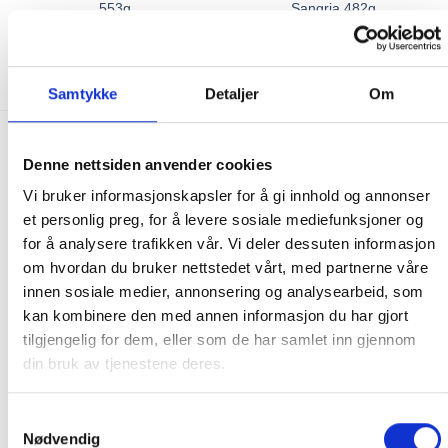
553g
Sangria 482g
345.00
kr
345.00
kr
KJØP
KJØP
Samtykke
Detaljer
Om
FRAKT PÅ ORDRE 0-1499 kroner:
Denne nettsiden anvender cookies
Pakke til hentested. Velg enten Postnord eller Bring i
Vi bruker informasjonskapsler for å gi innhold og annonser
handlekurven/checkout. Prisen avhenger av vekt eller volumvekt
et personlig preg, for å levere sosiale mediefunksjoner og
på pakken.
for å analysere trafikken vår. Vi deler dessuten informasjon
Produkter som kan knuses eller skades via. transport sendes ikke.
om hvordan du bruker nettstedet vårt, med partnerne våre
Kjølevarer sendes heller ikke.
innen sosiale medier, annonsering og analysearbeid, som
Levering på nærmeste post i butikk.
kan kombinere den med annen informasjon du har gjort
tilgjengelig for dem, eller som de har samlet inn gjennom
Maksmål: 35 kg / 120 x 60 x 60 cm
din bruk av tjenestene deres.
Med Sporing
Har du ikke fått noen alternativ på frakt på din pakke så er
pakken enten for tung, eller varen har fått frakten fjernet pga.
Samtykkevalg
Nødvendig
mulig for skade under transport.
Noen produkter selges kun i