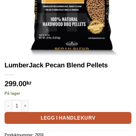
LumberJack Pecan Blend Pellets
299.00
kr
På lager
LEGG I HANDLEKURV
Produktnummer:
2659