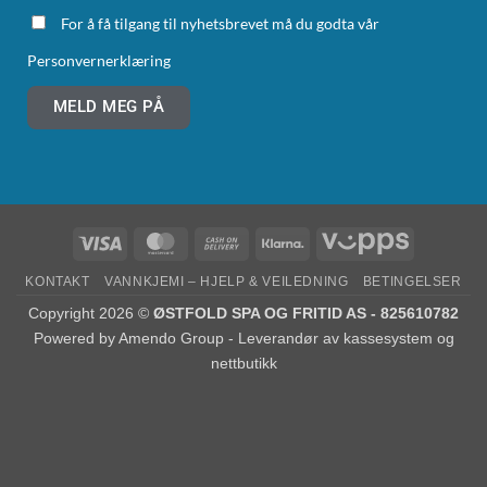
For å få tilgang til nyhetsbrevet må du godta vår
Personvernerklæring
MELD MEG PÅ
KONTAKT
VANNKJEMI – HJELP & VEILEDNING
BETINGELSER
Copyright 2026 ©
ØSTFOLD SPA OG FRITID AS - 825610782
Powered by
Amendo Group - Leverandør av kassesystem og
nettbutikk