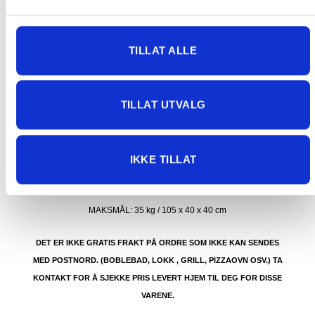
mulig for skade under transport.
Noen produkter selges kun i
butikk, og får derfor kun opp valget klikk & hent. Hør med oss på
91 92 05 91.
TILLAT ALLE
TILLAT UTVALG
GRATIS FRAKT (Levert til hentested/butikk, ikke
dørmatten):
IKKE TILLAT
GRATIS FRAKT PÅ ORDRE OVER 1500 KR SOM KAN SENDES
MED POSTNORD. DET VIL SI PAKKER FRA 0-35 KG MED
MAKSMÅL:
35 kg / 105 x 40 x 40 cm
DET ER IKKE GRATIS FRAKT PÅ ORDRE SOM IKKE KAN SENDES
MED POSTNORD. (BOBLEBAD, LOKK , GRILL, PIZZAOVN OSV.) TA
KONTAKT FOR Å SJEKKE PRIS LEVERT HJEM TIL DEG FOR DISSE
VARENE.