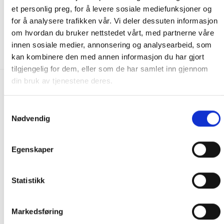
KULL, PELLETS & CHUNKS
KULL, PELLETS & CHUNKS
et personlig preg, for å levere sosiale mediefunksjoner og
Kamado Joe Hickory
Kamado Joe Oak Chunks
Chunks
for å analysere trafikken vår. Vi deler dessuten informasjon
299.00
kr
299.00
kr
om hvordan du bruker nettstedet vårt, med partnerne våre
IKKE PÅ LAGER
IKKE PÅ LAGER
innen sosiale medier, annonsering og analysearbeid, som
kan kombinere den med annen informasjon du har gjort
tilgjengelig for dem, eller som de har samlet inn gjennom
din bruk av tjenestene deres.
FRAKT PÅ ORDRE 0-1499 kroner:
Samtykkevalg
Pakke til hentested. Velg enten Postnord eller Bring i
Nødvendig
handlekurven/checkout. Prisen avhenger av vekt eller volumvekt
på pakken.
Produkter som kan knuses eller skades via. transport sendes ikke.
Egenskaper
Kjølevarer sendes heller ikke.
Levering på nærmeste post i butikk.
Statistikk
Maksmål: 35 kg / 120 x 60 x 60 cm
Med Sporing
Har du ikke fått noen alternativ på frakt på din pakke så er
Markedsføring
pakken enten for tung, eller varen har fått frakten fjernet pga.