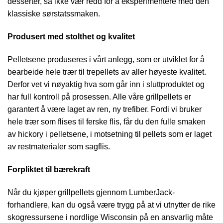
desserter, så ikke vær redd for å eksperimentere med den
klassiske sørstatssmaken.
Produsert med stolthet og kvalitet
Pelletsene produseres i vårt anlegg, som er utviklet for å
bearbeide hele trær til trepellets av aller høyeste kvalitet.
Derfor vet vi nøyaktig hva som går inn i sluttproduktet og
har full kontroll på prosessen. Alle våre grillpellets er
garantert å være laget av ren, ny trefiber. Fordi vi bruker
hele trær som flises til ferske flis, får du den fulle smaken
av hickory i pelletsene, i motsetning til pellets som er laget
av restmaterialer som sagflis.
Forpliktet til bærekraft
Når du kjøper grillpellets gjennom LumberJack-
forhandlere, kan du også være trygg på at vi utnytter de rike
skogressursene i nordlige Wisconsin på en ansvarlig måte