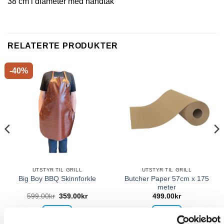
38 cm i diameter med håndtak
RELATERTE PRODUKTER
-40%
UTSTYR TIL GRILL
UTSTYR TIL GRILL
Butcher Paper 57cm x 175
Big Boy BBQ Skinnforkle
meter
599.00
kr
359.00
kr
499.00
kr
KJØP
KJØP