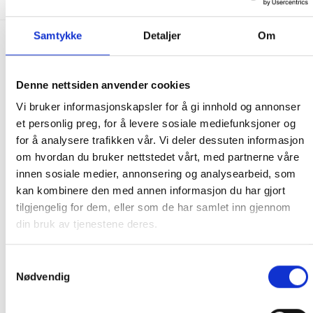
Samtykke
Detaljer
Om
FRAKT PÅ ORDRE 0-1499 kroner:
Pakke til hentested. Velg enten Postnord eller Bring i
Denne nettsiden anvender cookies
handlekurven/checkout. Prisen avhenger av vekt eller volumvekt
Vi bruker informasjonskapsler for å gi innhold og annonser
på pakken.
et personlig preg, for å levere sosiale mediefunksjoner og
Produkter som kan knuses eller skades via. transport sendes ikke.
for å analysere trafikken vår. Vi deler dessuten informasjon
Kjølevarer sendes heller ikke.
om hvordan du bruker nettstedet vårt, med partnerne våre
Levering på nærmeste post i butikk.
innen sosiale medier, annonsering og analysearbeid, som
Maksmål: 35 kg / 120 x 60 x 60 cm
kan kombinere den med annen informasjon du har gjort
Med Sporing
tilgjengelig for dem, eller som de har samlet inn gjennom
Har du ikke fått noen alternativ på frakt på din pakke så er
din bruk av tjenestene deres.
pakken enten for tung, eller varen har fått frakten fjernet pga.
mulig for skade under transport.
Noen produkter selges kun i
Samtykkevalg
butikk, og får derfor kun opp valget klikk & hent. Hør med oss på
Nødvendig
91 92 05 91.