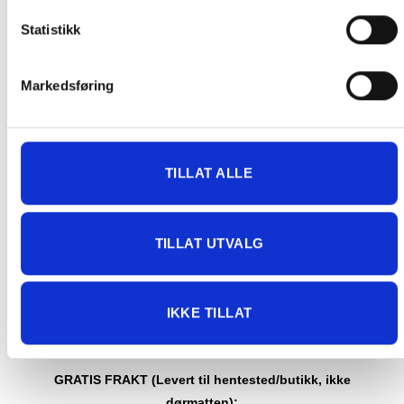
Pakke til hentested. Velg enten Postnord eller Bring i
handlekurven/checkout. Prisen avhenger av vekt eller volumvekt
Statistikk
på pakken.
Produkter som kan knuses eller skades via. transport sendes ikke.
Markedsføring
Kjølevarer sendes heller ikke.
Levering på nærmeste post i butikk.
Maksmål: 35 kg / 120 x 60 x 60 cm
Med Sporing
TILLAT ALLE
Har du ikke fått noen alternativ på frakt på din pakke så er
pakken enten for tung, eller varen har fått frakten fjernet pga.
mulig for skade under transport.
Noen produkter selges kun i
TILLAT UTVALG
butikk, og får derfor kun opp valget klikk & hent. Hør med oss på
91 92 05 91.
IKKE TILLAT
GRATIS FRAKT (Levert til hentested/butikk, ikke
dørmatten):