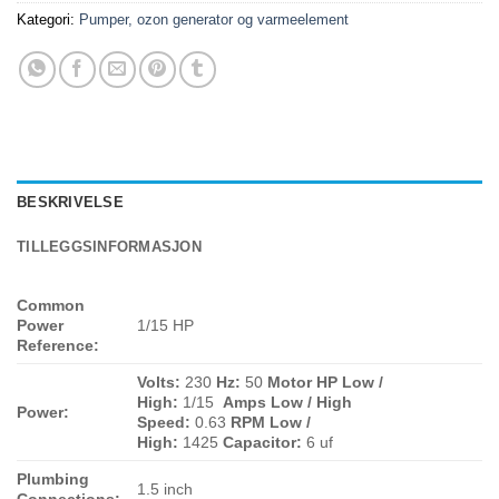
Kategori:
Pumper, ozon generator og varmeelement
BESKRIVELSE
TILLEGGSINFORMASJON
Common
Power
1/15 HP
Reference:
Volts:
230
Hz:
50
Motor HP Low /
High:
1/15
Amps Low / High
Power:
Speed:
0.63
RPM Low /
High:
1425
Capacitor:
6 uf
Plumbing
1.5 inch