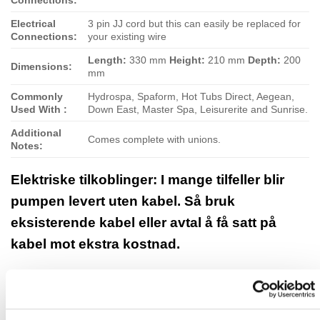
Connections:
Electrical
3 pin JJ cord but this can easily be replaced for
Connections:
your existing wire
Length:
330 mm
Height:
210 mm
Depth:
200
Dimensions:
mm
Commonly
Hydrospa, Spaform, Hot Tubs Direct, Aegean,
Used With :
Down East, Master Spa, Leisurerite and Sunrise.
Additional
Comes complete with unions.
Notes:
Elektriske tilkoblinger: I mange tilfeller blir
pumpen levert uten kabel. Så bruk
eksisterende kabel eller avtal å få satt på
kabel mot ekstra kostnad.
RELATERTE PRODUKTER