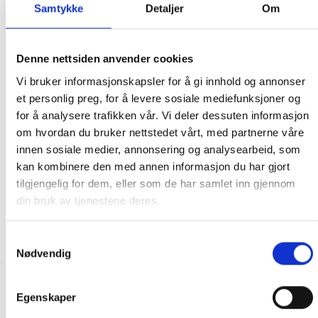
Samtykke
Detaljer
Om
Denne nettsiden anvender cookies
Vi bruker informasjonskapsler for å gi innhold og annonser
et personlig preg, for å levere sosiale mediefunksjoner og
for å analysere trafikken vår. Vi deler dessuten informasjon
om hvordan du bruker nettstedet vårt, med partnerne våre
innen sosiale medier, annonsering og analysearbeid, som
kan kombinere den med annen informasjon du har gjort
PUMPER, OZON GENERATOR OG VARMEELEMENT
PUMPER, OZON GENERATOR OG VARMEELEMENT
Gecko – Aqua-flo Circ-
5.5KW varmeelement
tilgjengelig for dem, eller som de har samlet inn gjennom
Master CMXP (part 2040)
din bruk av tjenestene deres.
6,499.00
kr
1,200.00
kr
KJØP
KJØP
Samtykkevalg
Nødvendig
FRAKT PÅ ORDRE 0-1499 kroner:
Egenskaper