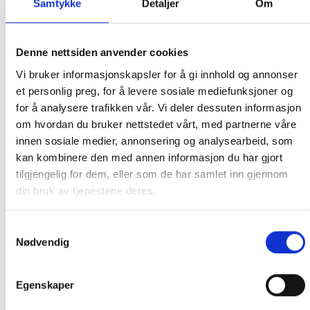
Levende ild
Samtykke
Detaljer
Om
Oppnå enestående resultater med den
kraftige rullende vedfyrte flammen,
Denne nettsiden anvender cookies
tilbereding ved temperaturer opp til
500 ° C med åpen dør. Perfekt til stekt
Vi bruker informasjonskapsler for å gi innhold og annonser
biff, sprø fisk eller forkullede
et personlig preg, for å levere sosiale mediefunksjoner og
grønnsaker.
for å analysere trafikken vår. Vi deler dessuten informasjon
Bare åpne luftventilen for å tillate full
luftstrøm til bålet ditt, fortsett å tilsette
om hvordan du bruker nettstedet vårt, med partnerne våre
ved og nyt en utrolig smak fra enkle
innen sosiale medier, annonsering og analysearbeid, som
ingredienser, kun mulig med en vedfyrt
ovn.
kan kombinere den med annen informasjon du har gjort
tilgjengelig for dem, eller som de har samlet inn gjennom
din bruk av tjenestene deres.
Samtykkevalg
Nødvendig
Egenskaper