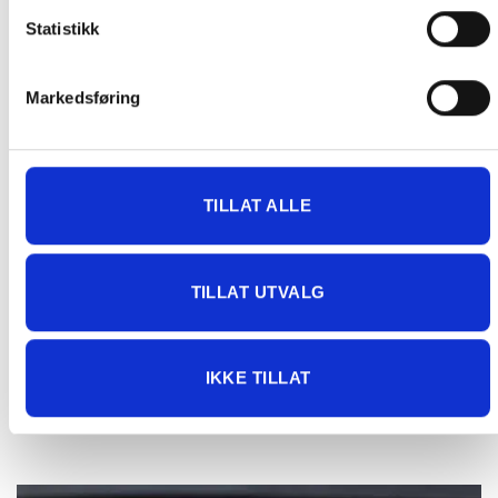
Statistikk
Hvorfor velge Gozney?
Uovertruffen ytelse
Markedsføring
Alle Gozney-produkter er av profesjonell kvalitet og
designet uten kompromisser for best mulig
matlagingsresultat.
TILLAT ALLE
Lett å bruke
Gjør vedfyrt matlaging enkel med en Gozney. Vi har tatt oss
TILLAT UTVALG
av ingeniørarbeidet slik at du kan nyte matlagingen.
Uslåelig allsidighet
IKKE TILLAT
Stek, røyk, damp eller bake. Superrask eller lav og
sakte. Et eventyr hver gang.