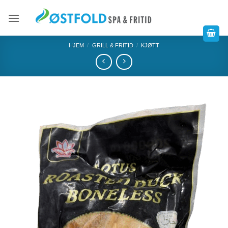
HJEM
/
GRILL & FRITID
/
KJØTT