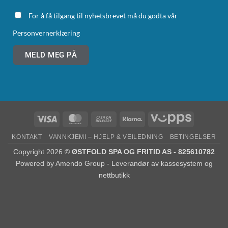
For å få tilgang til nyhetsbrevet må du godta vår
Personvernerklæring
MELD MEG PÅ
KONTAKT
VANNKJEMI – HJELP & VEILEDNING
BETINGELSER
Copyright 2026 ©
ØSTFOLD SPA OG FRITID AS - 825610782
Powered by
Amendo Group - Leverandør av kassesystem og
nettbutikk