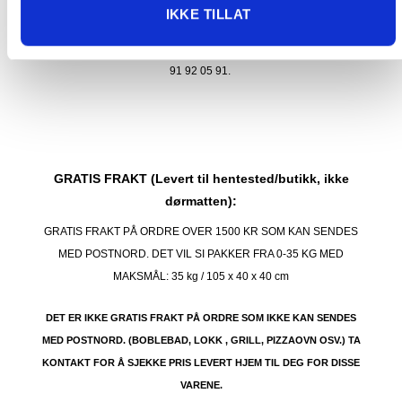
pakken enten for tung, eller varen har fått frakten fjernet pga.
IKKE TILLAT
mulig for skade under transport.
Noen produkter selges kun i
butikk, og får derfor kun opp valget klikk & hent. Hør med oss på
91 92 05 91.
GRATIS FRAKT (Levert til hentested/butikk, ikke
dørmatten):
GRATIS FRAKT PÅ ORDRE OVER 1500 KR SOM KAN SENDES
MED POSTNORD. DET VIL SI PAKKER FRA 0-35 KG MED
MAKSMÅL:
35 kg / 105 x 40 x 40 cm
DET ER IKKE GRATIS FRAKT PÅ ORDRE SOM IKKE KAN SENDES
MED POSTNORD. (BOBLEBAD, LOKK , GRILL, PIZZAOVN OSV.) TA
KONTAKT FOR Å SJEKKE PRIS LEVERT HJEM TIL DEG FOR DISSE
VARENE.