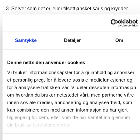
Server som det er, eller tilsett ønsket saus og krydder.
Et smakfullt og allsidig produkt som gjør det enkelt å
servere noe litt utenom det vanlige – enten det er til
hverdagsmiddag, grillfest eller selskap.
Samtykke
Detaljer
Om
Denne nettsiden anvender cookies
RELATERTE PRODUKTER
Vi bruker informasjonskapsler for å gi innhold og annonser
et personlig preg, for å levere sosiale mediefunksjoner og
for å analysere trafikken vår. Vi deler dessuten informasjon
om hvordan du bruker nettstedet vårt, med partnerne våre
innen sosiale medier, annonsering og analysearbeid, som
kan kombinere den med annen informasjon du har gjort
tilgjengelig for dem, eller som de har samlet inn gjennom
din bruk av tjenestene deres.