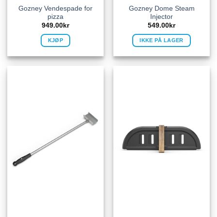
Gozney Vendespade for
Gozney Dome Steam
pizza
Injector
949.00
kr
549.00
kr
KJØP
IKKE PÅ LAGER