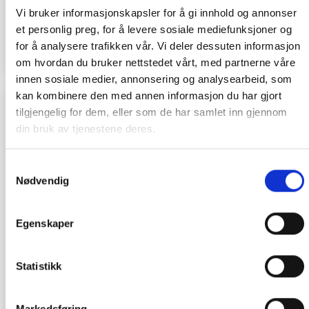
Gozney Dome Vedhylle
Extension
Vi bruker informasjonskapsler for å gi innhold og annonser
1,299.00
kr
699.00
kr
et personlig preg, for å levere sosiale mediefunksjoner og
for å analysere trafikken vår. Vi deler dessuten informasjon
IKKE PÅ LAGER
IKKE PÅ LAGER
om hvordan du bruker nettstedet vårt, med partnerne våre
innen sosiale medier, annonsering og analysearbeid, som
kan kombinere den med annen informasjon du har gjort
tilgjengelig for dem, eller som de har samlet inn gjennom
din bruk av tjenestene deres.
Samtykkevalg
Nødvendig
Egenskaper
Statistikk
Gozney Dome Neapolitan
Gozney Dome Mantle
Markedsføring