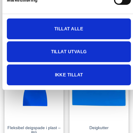
Arch & Flue Extension
2,899.00
kr
1,999.00
kr
IKKE PÅ LAGER
IKKE PÅ LAGER
TILLAT ALLE
TILLAT UTVALG
IKKE TILLAT
Fleksibel deigspade i plast –
Deigkutter
Blå