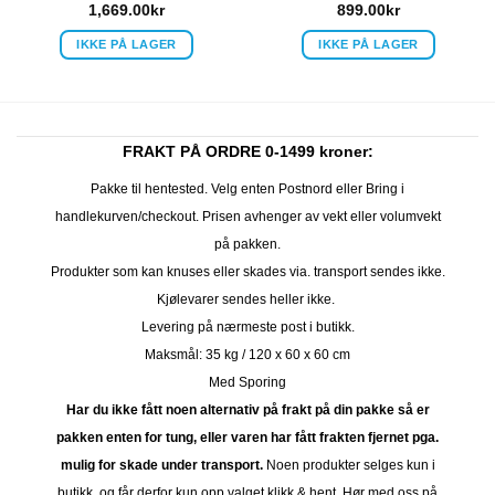
1,669.00
kr
899.00
kr
IKKE PÅ LAGER
IKKE PÅ LAGER
FRAKT PÅ ORDRE 0-1499 kroner:
Pakke til hentested. Velg enten Postnord eller Bring i
handlekurven/checkout. Prisen avhenger av vekt eller volumvekt
på pakken.
Produkter som kan knuses eller skades via. transport sendes ikke.
Kjølevarer sendes heller ikke.
Levering på nærmeste post i butikk.
Maksmål: 35 kg / 120 x 60 x 60 cm
Med Sporing
Har du ikke fått noen alternativ på frakt på din pakke så er
pakken enten for tung, eller varen har fått frakten fjernet pga.
mulig for skade under transport.
Noen produkter selges kun i
butikk, og får derfor kun opp valget klikk & hent. Hør med oss på