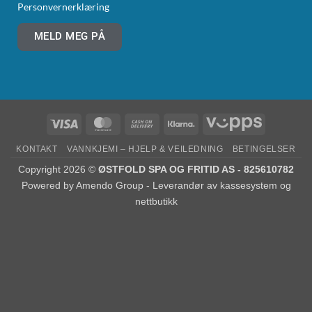
Personvernerklæring
MELD MEG PÅ
KONTAKT
VANNKJEMI – HJELP & VEILEDNING
BETINGELSER
Copyright 2026 ©
ØSTFOLD SPA OG FRITID AS - 825610782
Powered by
Amendo Group - Leverandør av kassesystem og
nettbutikk