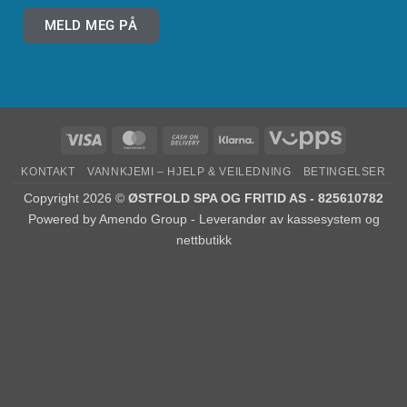
MELD MEG PÅ
KONTAKT
VANNKJEMI – HJELP & VEILEDNING
BETINGELSER
Copyright 2026 ©
ØSTFOLD SPA OG FRITID AS - 825610782
Powered by
Amendo Group - Leverandør av kassesystem og
nettbutikk