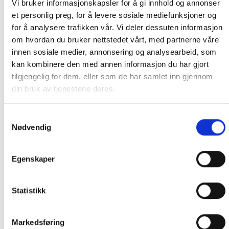
Vi bruker informasjonskapsler for å gi innhold og annonser
et personlig preg, for å levere sosiale mediefunksjoner og
for å analysere trafikken vår. Vi deler dessuten informasjon
om hvordan du bruker nettstedet vårt, med partnerne våre
innen sosiale medier, annonsering og analysearbeid, som
kan kombinere den med annen informasjon du har gjort
tilgjengelig for dem, eller som de har samlet inn gjennom
din bruk av tjenestene deres.
Samtykkevalg
Nødvendig
Egenskaper
Gozney Dome
Gozney Dome Mantle
Neapolitan Arch & Flue
Statistikk
Extension
2,899.00
kr
1,999.00
kr
IKKE PÅ LAGER
IKKE PÅ LAGER
Markedsføring