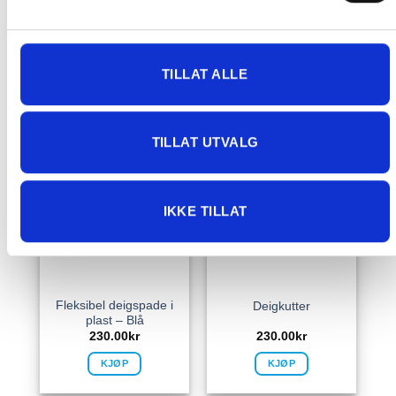
TILLAT ALLE
TILLAT UTVALG
IKKE TILLAT
Fleksibel deigspade i
Deigkutter
plast – Blå
230.00
kr
230.00
kr
KJØP
KJØP