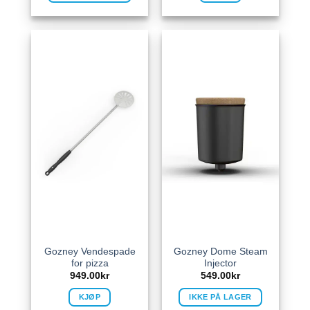
Gozney Vendespade
Gozney Dome Steam
for pizza
Injector
949.00
kr
549.00
kr
KJØP
IKKE PÅ LAGER