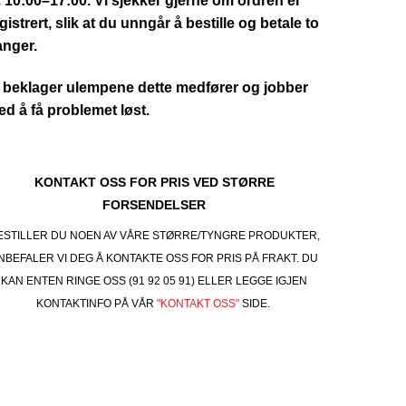
. 10:00–17:00. Vi sjekker gjerne om ordren er
gistrert, slik at du unngår å bestille og betale to
anger.
 beklager ulempene dette medfører og jobber
d å få problemet løst.
KONTAKT OSS FOR PRIS VED STØRRE
FORSENDELSER
ESTILLER DU NOEN AV VÅRE STØRRE/TYNGRE PRODUKTER,
NBEFALER VI DEG Å KONTAKTE OSS FOR PRIS PÅ FRAKT. DU
KAN ENTEN RINGE OSS (91 92 05 91) ELLER LEGGE IGJEN
KONTAKTINFO PÅ VÅR
"KONTAKT OSS"
SIDE.