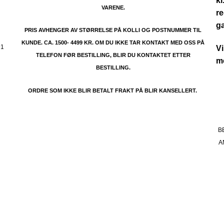
kl
VARENE.
re
.
g
PRIS AVHENGER AV STØRRELSE PÅ KOLLI OG POSTNUMMER TIL
KUNDE. CA. 1500- 4499 KR. OM DU IKKE TAR KONTAKT MED OSS PÅ
91
Vi
TELEFON FØR BESTILLING, BLIR DU KONTAKTET ETTER
me
BESTILLING.
ORDRE SOM IKKE BLIR BETALT FRAKT PÅ BLIR KANSELLERT.
B
A