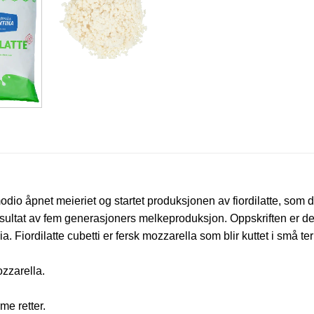
Amodio åpnet meieriet og startet produksjonen av fiordilatte, so
t resultat av fem generasjoners melkeproduksjon. Oppskriften er 
. Fiordilatte cubetti er fersk mozzarella som blir kuttet i små te
ozzarella.
me retter.