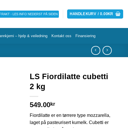
HANDLEKURV /
0.00
KR
 FRAKT - LES INFO NEDERST PÅ SIDEN
annkjemi – hjelp & veiledning
Kontakt oss
Finansiering
LS Fiordilatte cubetti
2 kg
549.00
kr
Fiordilatte er en tørrere type mozzarella,
laget på pasteurisert kumelk. Cubetti er