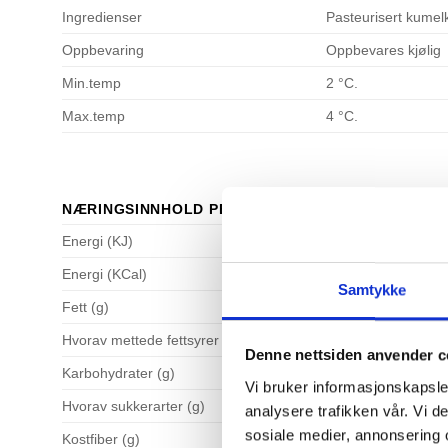
Ingredienser
Pasteurisert kumelk,
Oppbevaring
Oppbevares kjølig
Min.temp
2 °C.
Max.temp
4 °C.
NÆRINGSINNHOLD PER 100 G.
Energi (KJ)
Energi (KCal)
Samtykke
Fett (g)
Hvorav mettede fettsyrer (g)
Denne nettsiden anvender c
Karbohydrater (g)
Vi bruker informasjonskapsler
Hvorav sukkerarter (g)
analysere trafikken vår. Vi 
sosiale medier, annonsering 
Kostfiber (g)