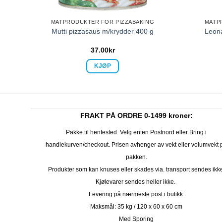
G
MATPRODUKTER FOR PIZZABAKING
MATP
 ml
Mutti pizzasaus m/krydder 400 g
Leona
37.00
kr
KJØP
FRAKT PÅ ORDRE 0-1499 kroner:
Pakke til hentested. Velg enten Postnord eller Bring i
handlekurven/checkout. Prisen avhenger av vekt eller volumvekt 
pakken.
Produkter som kan knuses eller skades via. transport sendes ikk
Kjølevarer sendes heller ikke.
Levering på nærmeste post i butikk.
Maksmål: 35 kg / 120 x 60 x 60 cm
Med Sporing