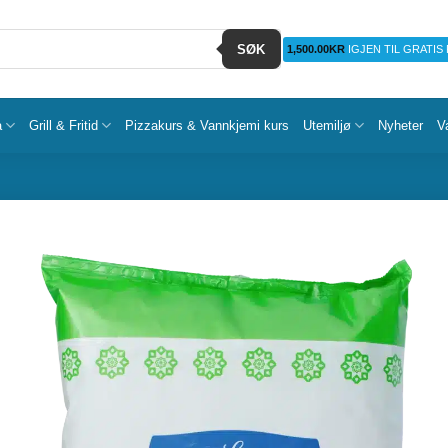
SØK
1,500.00
KR
IGJEN TIL GRATIS
a
Grill & Fritid
Pizzakurs & Vannkjemi kurs
Utemiljø
Nyheter
V