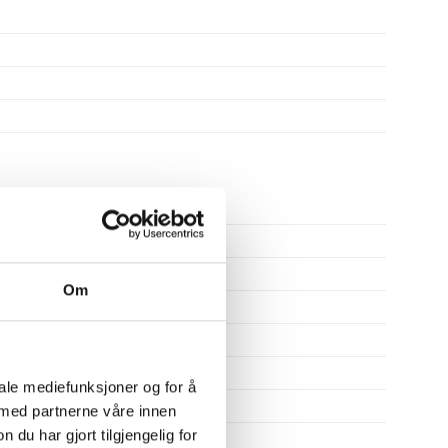
1200
287
Om
20.8
13
0.9
iale mediefunksjoner og for å
0.9
 med partnerne våre innen
u har gjort tilgjengelig for
0