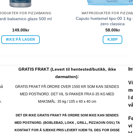
RODUKTER FOR PIZZABAKING
MATPRODUKTER FOR PIZZAB
Caputo hvetemel tipo-00 1 kg
rdi balsamico glaze 500 ml
zero classica
149.00
kr
58.00
kr
IKKE PÅ LAGER
KJØP
I
GRATIS FRAKT (Levert til hentested/butikk, ikke
dørmatten):
Vi
på
GRATIS FRAKT PÅ ORDRE OVER 1500 KR SOM KAN SENDES
mo
MED POSTNORD. DET VIL SI PAKKER FRA 0-35 KG MED
I 
e.
MAKSMÅL:
35 kg / 105 x 40 x 40 cm
vå
DET ER IKKE GRATIS FRAKT PÅ ORDRE SOM IKKE KAN SENDES
Fø
MED POSTNORD. (BOBLEBAD, LOKK , GRILL, PIZZAOVN OSV.) TA
vi
KONTAKT FOR Å SJEKKE PRIS LEVERT HJEM TIL DEG FOR DISSE