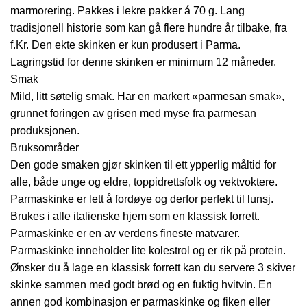
marmorering. Pakkes i lekre pakker á 70 g. Lang
tradisjonell historie som kan gå flere hundre år tilbake, fra
f.Kr. Den ekte skinken er kun produsert i Parma.
Lagringstid for denne skinken er minimum 12 måneder.
Smak
Mild, litt søtelig smak. Har en markert «parmesan smak»,
grunnet foringen av grisen med myse fra parmesan
produksjonen.
Bruksområder
Den gode smaken gjør skinken til ett ypperlig måltid for
alle, både unge og eldre, toppidrettsfolk og vektvoktere.
Parmaskinke er lett å fordøye og derfor perfekt til lunsj.
Brukes i alle italienske hjem som en klassisk forrett.
Parmaskinke er en av verdens fineste matvarer.
Parmaskinke inneholder lite kolestrol og er rik på protein.
Ønsker du å lage en klassisk forrett kan du servere 3 skiver
skinke sammen med godt brød og en fuktig hvitvin. En
annen god kombinasjon er parmaskinke og fiken eller