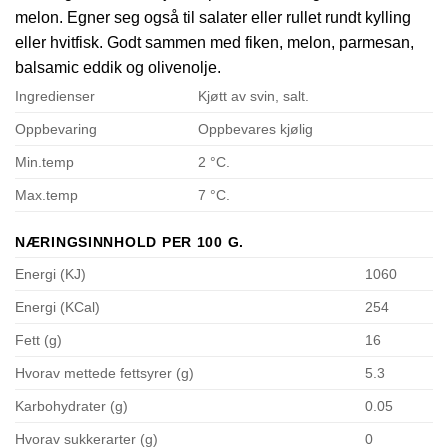
melon. Egner seg også til salater eller rullet rundt kylling
eller hvitfisk. Godt sammen med fiken, melon, parmesan,
balsamic eddik og olivenolje.
Ingredienser
Kjøtt av svin, salt.
Oppbevaring
Oppbevares kjølig
Min.temp
2 °C.
Max.temp
7 °C.
NÆRINGSINNHOLD PER 100 G.
Energi (KJ)
1060
Energi (KCal)
254
Fett (g)
16
Hvorav mettede fettsyrer (g)
5.3
Karbohydrater (g)
0.05
Hvorav sukkerarter (g)
0