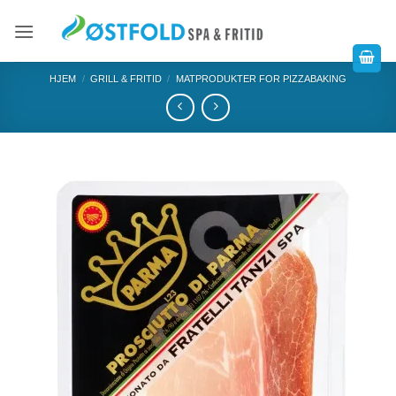
HJEM
/
GRILL & FRITID
/
MATPRODUKTER FOR PIZZABAKING