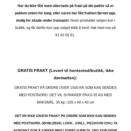
Har du ikke fått noen alternativ på frakt på din pakke så er
pakken enten for tung, eller varen har fått frakten fjernet pga.
mulig for skade under transport.
Noen produkter selges kun i
butikk, og får derfor kun opp valget klikk & hent. Hør med oss på
91 92 05 91.
GRATIS FRAKT (Levert til hentested/butikk, ikke
dørmatten):
GRATIS FRAKT PÅ ORDRE OVER 1500 KR SOM KAN SENDES
MED POSTNORD. DET VIL SI PAKKER FRA 0-35 KG MED
MAKSMÅL:
35 kg / 105 x 40 x 40 cm
DET ER IKKE GRATIS FRAKT PÅ ORDRE SOM IKKE KAN SENDES
MED POSTNORD. (BOBLEBAD, LOKK , GRILL, PIZZAOVN OSV.) TA
KONTAKT FOR Å SJEKKE PRIS LEVERT HJEM TIL DEG FOR DISSE