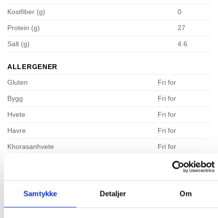
Kostfiber (g)
0
Protein (g)
27
Salt (g)
4.6
ALLERGENER
Gluten
Fri for
Bygg
Fri for
Hvete
Fri for
Havre
Fri for
Khorasanhvete
Fri for
Rug
Fri for
Spelthvete
Fri for
Samtykke
Detaljer
Om
Skalldyr
Fri for
Egg
Fri for