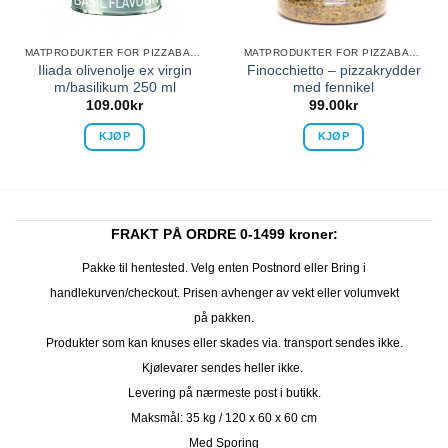
MATPRODUKTER FOR PIZZABAKING
MATPRODUKTER FOR PIZZABAKING
Iliada olivenolje ex virgin
Finocchietto – pizzakrydder
m/basilikum 250 ml
med fennikel
109.00
kr
99.00
kr
KJØP
KJØP
FRAKT PÅ ORDRE 0-1499 kroner:
Pakke til hentested. Velg enten Postnord eller Bring i
handlekurven/checkout. Prisen avhenger av vekt eller volumvekt
på pakken.
Produkter som kan knuses eller skades via. transport sendes ikke.
Kjølevarer sendes heller ikke.
Levering på nærmeste post i butikk.
Maksmål: 35 kg / 120 x 60 x 60 cm
Med Sporing