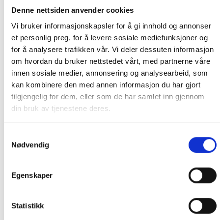
Fisk
Fri for
Denne nettsiden anvender cookies
Peanøtt
Fri for
Vi bruker informasjonskapsler for å gi innhold og annonser
et personlig preg, for å levere sosiale mediefunksjoner og
Soya
Fri for
for å analysere trafikken vår. Vi deler dessuten informasjon
Melk
Fri for
om hvordan du bruker nettstedet vårt, med partnerne våre
innen sosiale medier, annonsering og analysearbeid, som
Nøtter
Fri for
kan kombinere den med annen informasjon du har gjort
Mandler
Fri for
tilgjengelig for dem, eller som de har samlet inn gjennom
Kasjunøtter
Fri for
din bruk av tjenestene deres.
Paranøtter
Fri for
Samtykkevalg
Hasselnøtter
Fri for
Nødvendig
Macademianøtter
Fri for
Pekannøtter
Fri for
Egenskaper
Pistasienøtter
Fri for
Valnøtter
Fri for
Statistikk
Selleri
Fri for