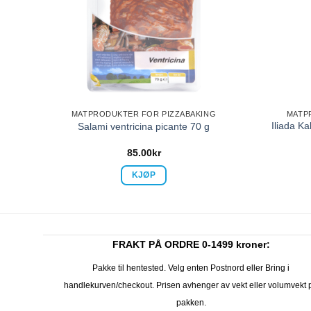
G
MATPRODUKTER FOR PIZZABAKING
MATP
Iliada Ka
l
Salami ventricina picante 70 g
85.00
kr
KJØP
FRAKT PÅ ORDRE 0-1499 kroner:
Pakke til hentested. Velg enten Postnord eller Bring i
handlekurven/checkout. Prisen avhenger av vekt eller volumvekt 
pakken.