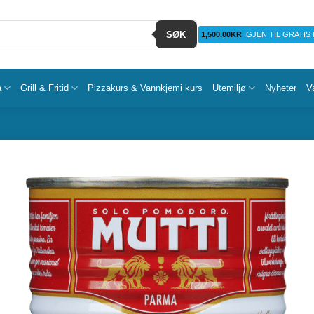
SØK
1,500.00
KR
IGJEN TIL GRATIS
a
Grill & Fritid
Pizzakurs & Vannkjemi kurs
Utemiljø
Nyheter
V