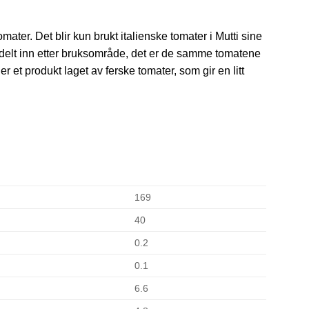
mater. Det blir kun brukt italienske tomater i Mutti sine
 delt inn etter bruksområde, det er de samme tomatene
er et produkt laget av ferske tomater, som gir en litt
169
40
0.2
0.1
6.6