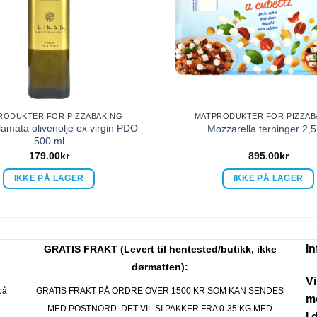
RODUKTER FOR PIZZABAKING
MATPRODUKTER FOR PIZZAB
lamata olivenolje ex virgin PDO
Mozzarella terninger 2,5
500 ml
179.00
kr
895.00
kr
IKKE PÅ LAGER
IKKE PÅ LAGER
I
GRATIS FRAKT (Levert til hentested/butikk, ikke
dørmatten):
Vi
på
GRATIS FRAKT PÅ ORDRE OVER 1500 KR SOM KAN SENDES
mo
MED POSTNORD. DET VIL SI PAKKER FRA 0-35 KG MED
I 