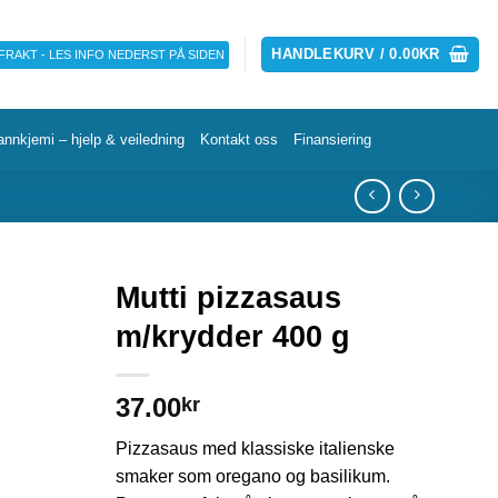
HANDLEKURV /
0.00
KR
 FRAKT - LES INFO NEDERST PÅ SIDEN
annkjemi – hjelp & veiledning
Kontakt oss
Finansiering
Mutti pizzasaus
m/krydder 400 g
37.00
kr
Pizzasaus med klassiske italienske
smaker som oregano og basilikum.