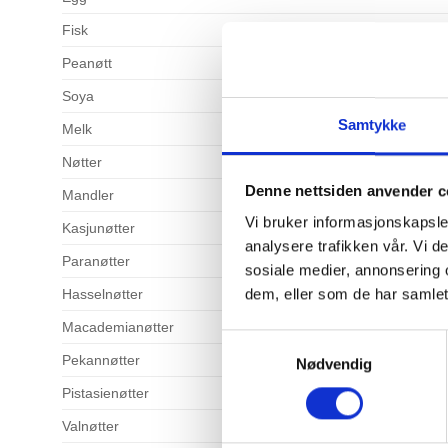
Fisk
Peanøtt
Soya
Samtykke
Melk
Nøtter
Denne nettsiden anvender c
Mandler
Vi bruker informasjonskapsler
Kasjunøtter
analysere trafikken vår. Vi 
Paranøtter
sosiale medier, annonsering 
dem, eller som de har samlet
Hasselnøtter
Macademianøtter
Samtykkevalg
Pekannøtter
Nødvendig
Pistasienøtter
Valnøtter