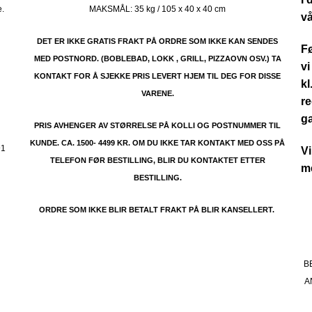
e.
MAKSMÅL:
35 kg / 105 x 40 x 40 cm
vå
DET ER IKKE GRATIS FRAKT PÅ ORDRE SOM IKKE KAN SENDES
Fø
MED POSTNORD. (BOBLEBAD, LOKK , GRILL, PIZZAOVN OSV.) TA
vi
KONTAKT FOR Å SJEKKE PRIS LEVERT HJEM TIL DEG FOR DISSE
kl
VARENE.
re
.
g
PRIS AVHENGER AV STØRRELSE PÅ KOLLI OG POSTNUMMER TIL
KUNDE. CA. 1500- 4499 KR. OM DU IKKE TAR KONTAKT MED OSS PÅ
91
Vi
TELEFON FØR BESTILLING, BLIR DU KONTAKTET ETTER
me
BESTILLING.
ORDRE SOM IKKE BLIR BETALT FRAKT PÅ BLIR KANSELLERT.
B
A