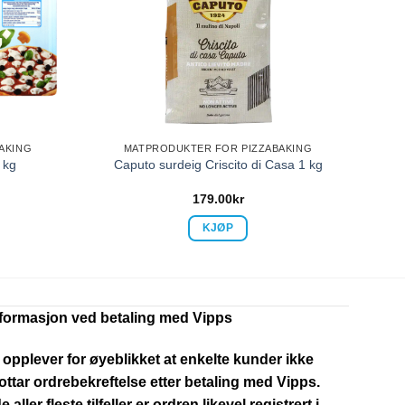
AKING
MATPRODUKTER FOR PIZZABAKING
 kg
Caputo surdeig Criscito di Casa 1 kg
179.00
kr
KJØP
nformasjon ved betaling med Vipps
 opplever for øyeblikket at enkelte kunder ikke
ttar ordrebekreftelse etter betaling med Vipps.
de aller fleste tilfeller er ordren likevel registrert i