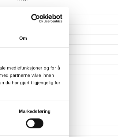
Fri for
Fri for
Fri for
Om
Fri for
Fri for
Fri for
iale mediefunksjoner og for å
Fri for
 med partnerne våre innen
Fri for
u har gjort tilgjengelig for
Fri for
Fri for
Fri for
Markedsføring
Fri for
Fri for