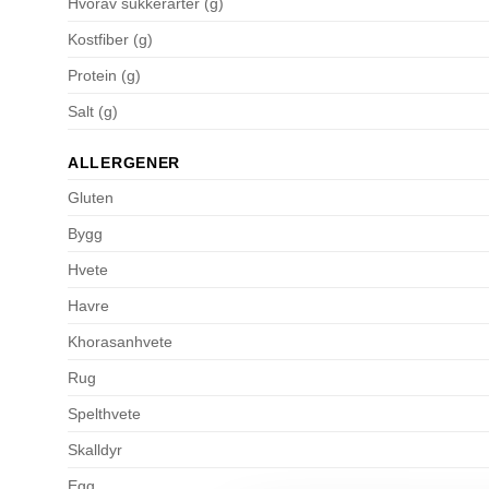
Hvorav sukkerarter (g)
Kostfiber (g)
Protein (g)
Salt (g)
ALLERGENER
Gluten
Bygg
Hvete
Havre
Khorasanhvete
Rug
Spelthvete
Skalldyr
Egg