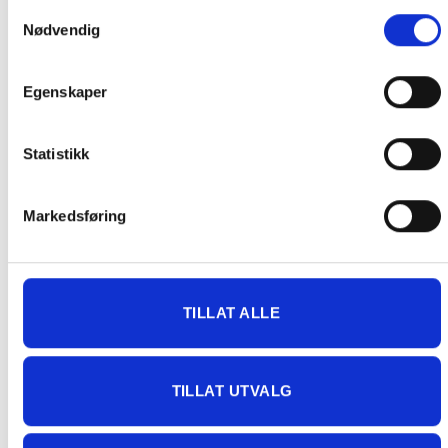
Sesam
Fri for
Samtykkevalg
Nødvendig
Sulfitt
Fri for
Lupiner
Fri for
Egenskaper
Bløtdyr
Fri for
Statistikk
RELATERTE PRODUKTER
Markedsføring
TILLAT ALLE
TILLAT UTVALG
MATPRODUKTER FOR PIZZABAKING
MATPRODUKTER FOR PIZZABAKING