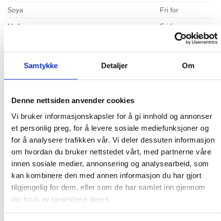
Soya
Fri for
Melk
Fri for
Nøtter
Fri for
Mandler
Fri for
Samtykke
Detaljer
Om
Kasjunøtter
Fri for
Paranøtter
Fri for
Denne nettsiden anvender cookies
Hasselnøtter
Fri for
Vi bruker informasjonskapsler for å gi innhold og annonser
Macademianøtter
Fri for
et personlig preg, for å levere sosiale mediefunksjoner og
for å analysere trafikken vår. Vi deler dessuten informasjon
Pekannøtter
Fri for
om hvordan du bruker nettstedet vårt, med partnerne våre
Pistasienøtter
Fri for
innen sosiale medier, annonsering og analysearbeid, som
Valnøtter
Fri for
kan kombinere den med annen informasjon du har gjort
tilgjengelig for dem, eller som de har samlet inn gjennom
Selleri
Fri for
din bruk av tjenestene deres.
Sennep
Fri for