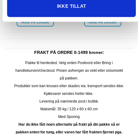
Iliada olivenolje ex virgin
Fontanella San Marzano
IKKE TILLAT
m/trøffel 250 ml
Tomater DOP 400g
125.00
kr
54.00
kr
IKKE PÅ LAGER
IKKE PÅ LAGER
FRAKT PÅ ORDRE 0-1499 kroner:
Pakke til hentested. Velg enten Postnord eller Bring i
handlekurven/checkout. Prisen avhenger av vekt eller volumvekt
på pakken.
Produkter som kan knuses eller skades via. transport sendes ikke.
Kjølevarer sendes heller ikke.
Levering på nærmeste post i butikk.
Maksmål: 35 kg / 120 x 60 x 60 cm
Med Sporing
Har du ikke fått noen alternativ på frakt på din pakke så er
pakken enten for tung, eller varen har fått frakten fjernet pga.