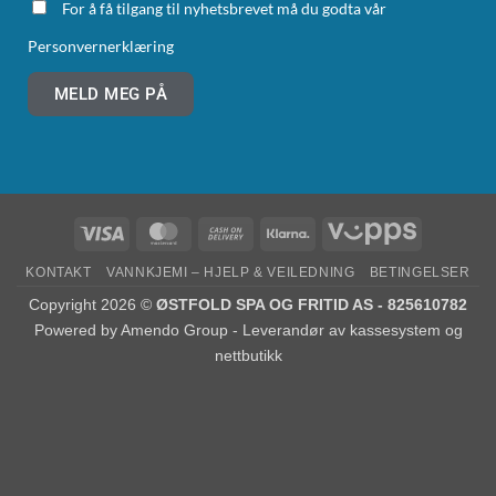
For å få tilgang til nyhetsbrevet må du godta vår
Personvernerklæring
MELD MEG PÅ
KONTAKT
VANNKJEMI – HJELP & VEILEDNING
BETINGELSER
Copyright 2026 ©
ØSTFOLD SPA OG FRITID AS - 825610782
Powered by
Amendo Group - Leverandør av kassesystem og
nettbutikk