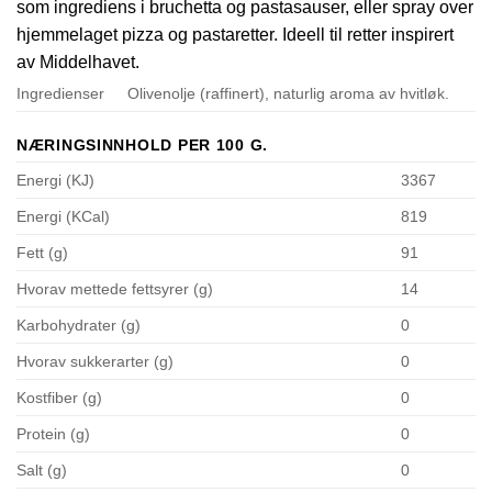
som ingrediens i bruchetta og pastasauser, eller spray over
hjemmelaget pizza og pastaretter. Ideell til retter inspirert
av Middelhavet.
Ingredienser
Olivenolje (raffinert), naturlig aroma av hvitløk.
NÆRINGSINNHOLD PER 100 G.
Energi (KJ)
3367
Energi (KCal)
819
Fett (g)
91
Hvorav mettede fettsyrer (g)
14
Karbohydrater (g)
0
Hvorav sukkerarter (g)
0
Kostfiber (g)
0
Protein (g)
0
Salt (g)
0